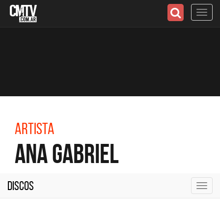
Toggl
navig
Artista
Ana Gabriel
Discos
Toggl
navig