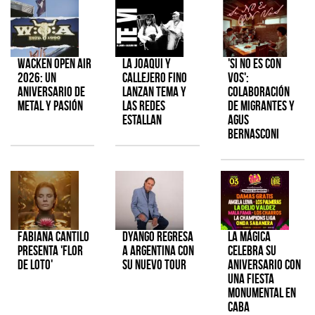
Wacken Open Air
La Joaqui y
'Si No Es Con
2026: Un
Callejero Fino
Vos':
aniversario de
lanzan tema y
colaboración
metal y pasión
las redes
de Migrantes y
estallan
Agus
Bernasconi
Fabiana Cantilo
Dyango regresa
La Mágica
presenta 'Flor
a Argentina con
celebra su
de Loto'
su nuevo tour
aniversario con
una fiesta
monumental en
CABA