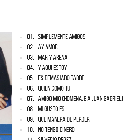
ARGENTINA
ección completa de los CMTV
cos. Todos los meses se suman
Def Leppard vuelve a Argentina
artistas.
01.
SIMPLEMENTE AMIGOS
02.
AY AMOR
03.
MAR Y ARENA
04.
Y AQUI ESTOY
05.
ES DEMASIADO TARDE
06.
QUIEN COMO TU
07.
AMIGO MIO (HOMENAJE A JUAN GABRIEL)
08.
MI GUSTO ES
09.
QUE MANERA DE PERDER
10.
NO TENGO DINERO
11.
SILVERIO PEREZ