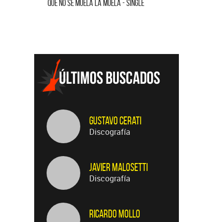
QUE NO SE MUELA LA MUELA - SINGLE
HOMENAJE A
Gustavo Cerati
Discografía
Javier Malosetti
Discografía
Ricardo Mollo