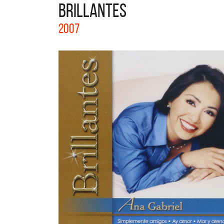
BRILLANTES
La col
2007
Acústi
nuevos 