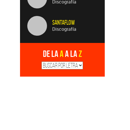
Discografía
Santaflow
Discografía
De la
A
a la
Z