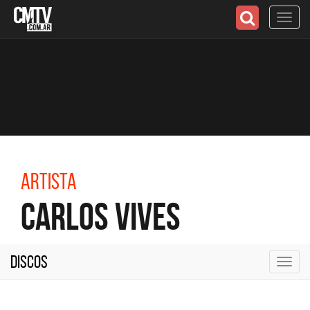
Toggl
navig
Artista
Carlos Vives
Discos
Toggl
navig