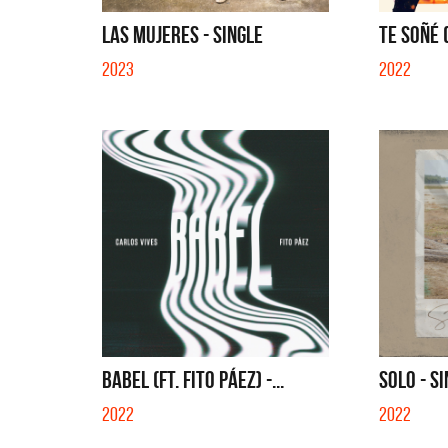
EN EL CIBER (LA
LAS MUJERES - SINGLE
TE SOÑÉ (
2023
2022
BABEL (FT. FITO PÁEZ) -...
SOLO - S
2022
2022