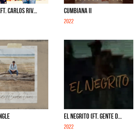
DO BE) - EP
QUE NO SE MUELA LA MUELA - SINGLE
FT. CARLOS RIV...
CUMBIANA II
2022
INGLE
EL NEGRITO (FT. GENTE D...
2022