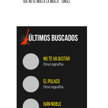
QUE NO SE MUELA LA MUELA - SINGLE
HOMENAJE A GILDA 
No Te Va Gustar
Discografía
El Polaco
Discografía
Iván Noble