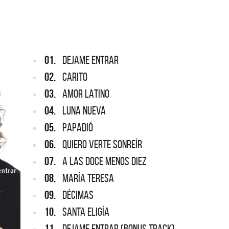
ARGENTINA
ección completa de los CMTV
cos. Todos los meses se suman
Def Leppard vuelve a Argentina
artistas.
01.
DEJAME ENTRAR
02.
CARITO
03.
AMOR LATINO
04.
LUNA NUEVA
05.
PAPADIÓ
06.
QUIERO VERTE SONREÍR
07.
A LAS DOCE MENOS DIEZ
08.
MARÍA TERESA
09.
DÉCIMAS
10.
SANTA ELIGÍA
11.
DEJAME ENTRAR (BONUS TRACK)