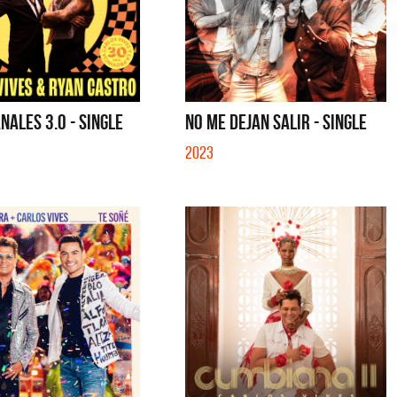
NALES 3.0 - SINGLE
NO ME DEJAN SALIR - SINGLE
2023
i
La Muela y Sus Amigos