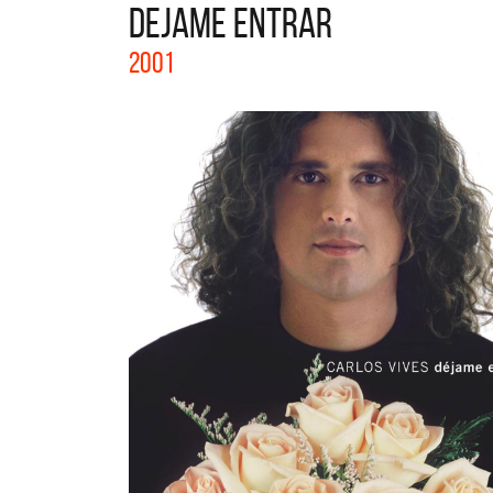
DEJAME ENTRAR
La col
2001
Acústi
nuevos 