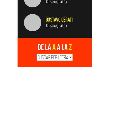
Discografía
Gustavo Cerati
Discografía
De la
A
a la
Z