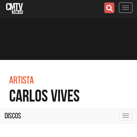
Toggl
navig
Artista
Carlos Vives
Discos
Toggl
navig