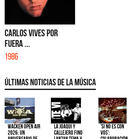
CARLOS VIVES POR
FUERA ...
1986
Últimas Noticias de la Música
Wacken Open Air
La Joaqui y
'Si No Es Con
2026: Un
Callejero Fino
Vos':
aniversario de
lanzan tema y
colaboración