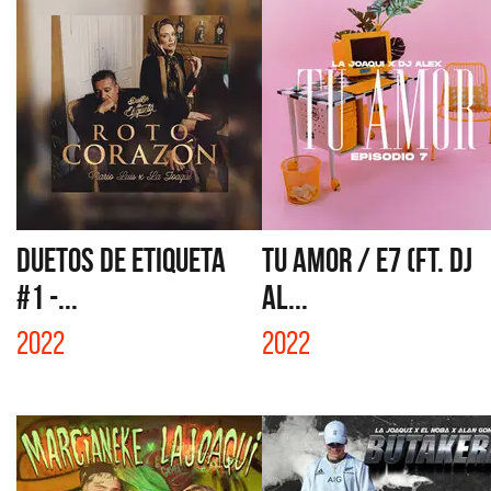
DUETOS DE ETIQUETA
TU AMOR / E7 (FT. DJ
#1 -...
AL...
2022
2022