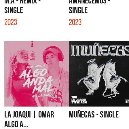
M.A - REMIX -
AMANECEMOS -
SINGLE
SINGLE
2023
2023
LA JOAQUI | OMAR
MUÑECAS - SINGLE
ALGO A...