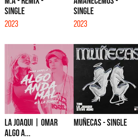
M.A - REMIX -
AMANECEMOS -
SINGLE
SINGLE
2023
2023
LA JOAQUI | OMAR
MUÑECAS - SINGLE
ALGO A...