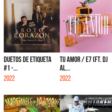
DUETOS DE ETIQUETA
TU AMOR / E7 (FT. DJ
#1 -...
AL...
2022
2022