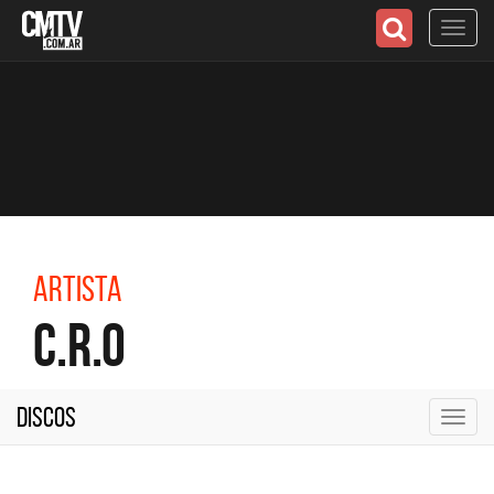
Toggl
navig
Artista
C.R.O
Discos
Toggl
navig