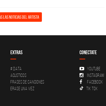
s las noticias del artista
Extras
Conectate
# DATA
YouTube
Acusticos
Instagram
Frases de canciones
Facebook
Erase una vez
Tik Tok