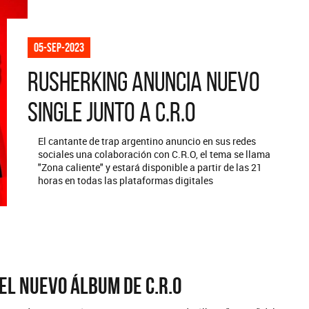
ARGENTINA
colección completa de los CMTV
sticos. Todos los meses se suman
Def Leppard vuelve a Argenti
05-sep-2023
vos artistas.
Rusherking anuncia nuevo
single junto a C.R.O
El cantante de trap argentino anuncio en sus redes
sociales una colaboración con C.R.O, el tema se llama
"Zona caliente" y estará disponible a partir de las 21
horas en todas las plataformas digitales
el nuevo álbum de C.R.O