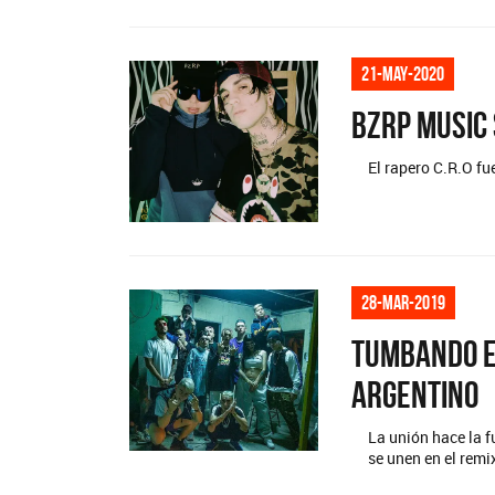
21-may-2020
BZRP Music 
El rapero C.R.O fu
28-mar-2019
Tumbando El
Argentino
La unión hace la f
se unen en el rem