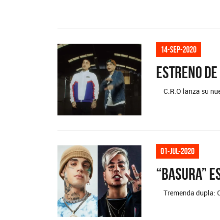
14-sep-2020
Estreno de 
C.R.O lanza su nue
Mig
SI 
01-jul-2020
“Basura” es
Tremenda dupla: C