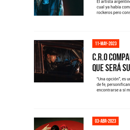
El artista argent
cual ya había comp
rockeros pero cons
11-may-2023
C.R.O comp
que será su
“Una opción”, es u
de fe, personifica
encontrarse a sí 
03-abr-2023