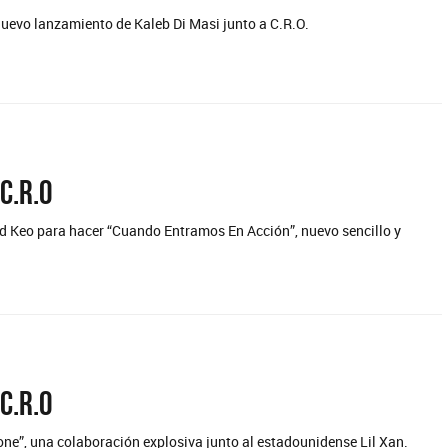
nuevo lanzamiento de Kaleb Di Masi junto a C.R.O.
C.R.O
dd Keo para hacer “Cuando Entramos En Acción”, nuevo sencillo y
C.R.O
ne”, una colaboración explosiva junto al estadounidense Lil Xan.