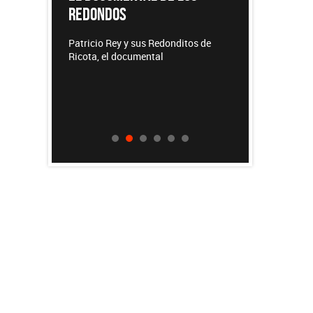
DESTAC
REDONDOS
Lanzamie
na
Patricio Rey y sus Redonditos de
Ricota, el documental