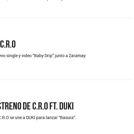
C.R.O
vo single y video “Baby Drip” junto a Zaramay.
rantes
Los Palmeras
NO ES CON VOS - SINGLE
YO SOY - SINGLE
treno de C.R.O ft. DUKI
.R.O se une a DUKI para lanzar “Basura”.