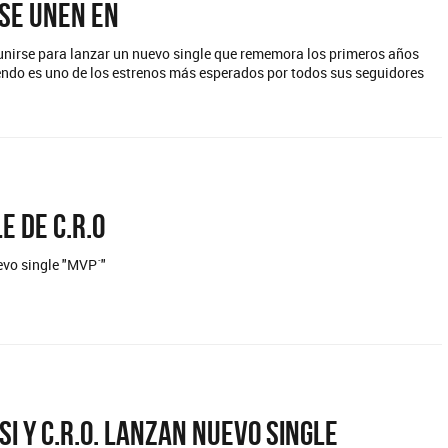
 se unen en
 unirse para lanzar un nuevo single que rememora los primeros años
iendo es uno de los estrenos más esperados por todos sus seguidores
e de C.R.O
evo single "MVP´"
si y C.R.O. lanzan nuevo single