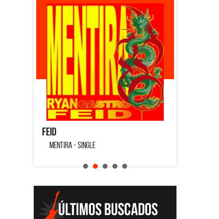
Feid
Dyango
MENTIRA - SINGLE
CUANDO QUI