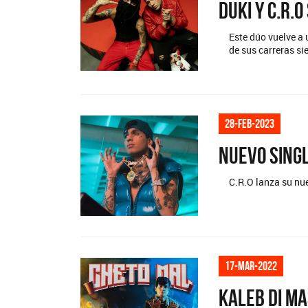
Duki y C.R.O
Este dúo vuelve a
de sus carreras s
28-feb-2023
Nuevo singl
C.R.O lanza su nu
17-mar-2022
Kaleb Di Ma