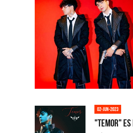
La 
Acú
nue
02-jun-2023
"Temor" es 