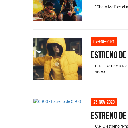
"Cheto Mal" es el 
07-ene-2021
Estreno de 
C.R.O se une a Ki
video
23-nov-2020
Estreno de 
C.R.O estrenó “Pho