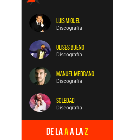
Luis Miguel
Discografía
Ulises Bueno
Discografía
Manuel Medrano
Discografía
Soledad
Discografía
De la
A
a la
Z