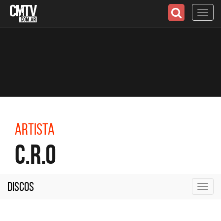
Toggl
navig
Artista
C.R.O
Discos
Toggl
navig