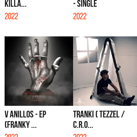
KILLA...
- SINGLE
2022
2022
V ANILLOS - EP
TRANKI ( TEZZEL /
(FRANKY ...
C.R.O...