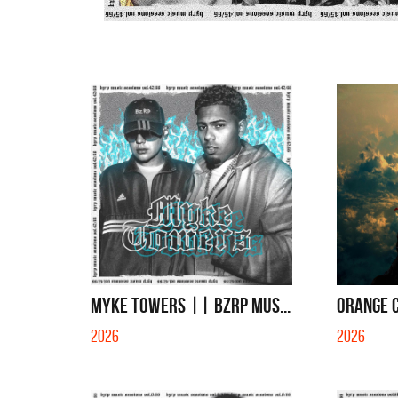
MYKE TOWERS || BZRP Mus...
ORANGE C
2026
2026