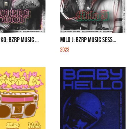
KO: BZRP MUSIC ...
MILO J: BZRP MUSIC SESS...
2023
os Palmeras
Feid