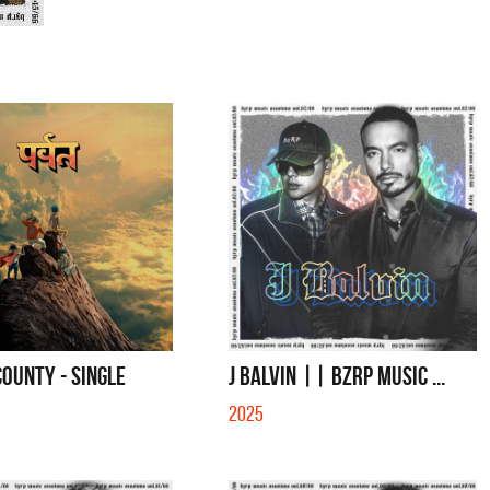
OUNTY - SINGLE
J BALVIN || BZRP Music ...
2025