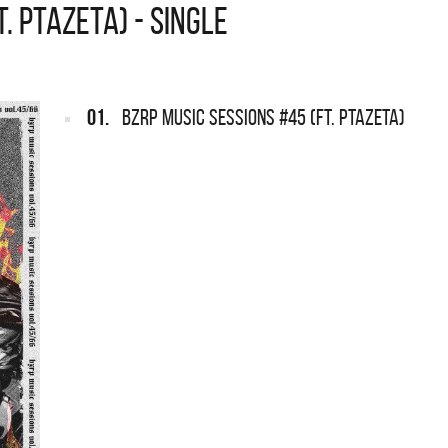
. PTAZETA) - SINGLE
ARGENTINA
REDONDOS
Def Leppard vuelve a Argentina
Patricio Rey y s
Ricota, el docum
01.
BZRP Music Sessions #45 (FT. PTAZETA)