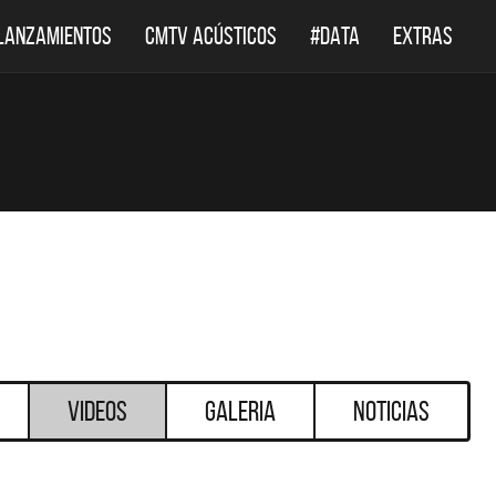
LANZAMIENTOS
CMTV ACÚSTICOS
#DATA
EXTRAS
Videos
Galeria
Noticias
DESTACADOS
DES
DEF LEPPARD REGRESA A
EL DOCUMENT