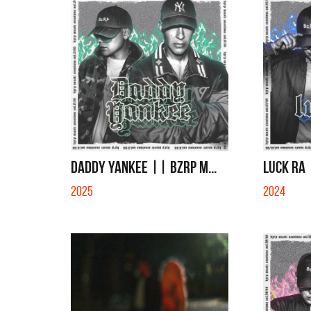
DADDY YANKEE || BZRP M...
LUCK RA 
2025
2024