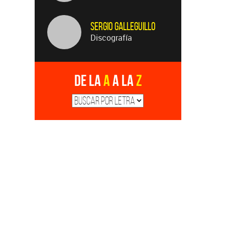
Sergio Galleguillo
Discografía
De la
A
a la
Z