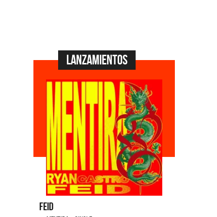
Lanzamientos
Dyango
La 