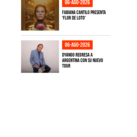
06-ago-2026
Fabiana Cantilo presenta
'Flor de Loto'
06-ago-2026
Dyango regresa a
Argentina con su nuevo
tour