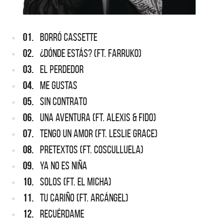
01.
BORRÓ CASSETTE
02.
¿DÓNDE ESTÁS? (FT. FARRUKO)
03.
EL PERDEDOR
04.
ME GUSTAS
05.
SIN CONTRATO
06.
UNA AVENTURA (FT. ALEXIS & FIDO)
07.
TENGO UN AMOR (FT. LESLIE GRACE)
08.
PRETEXTOS (FT. COSCULLUELA)
09.
YA NO ES NIÑA
10.
SOLOS (FT. EL MICHA)
11.
TU CARIÑO (FT. ARCÁNGEL)
12.
RECUÉRDAME