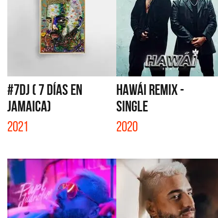
#7DJ ( 7 DÍAS EN
HAWÁI REMIX -
JAMAICA)
SINGLE
2021
2020