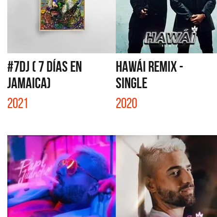
#7DJ ( 7 DÍAS EN
HAWÁI REMIX -
JAMAICA)
SINGLE
2021
2020