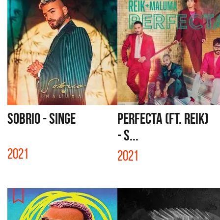
SOBRIO - SINGE
PERFECTA (FT. REIK)
- S...
2021
2021