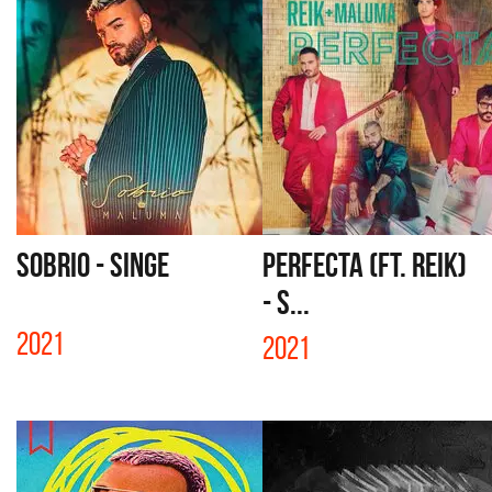
SOBRIO - SINGE
PERFECTA (FT. REIK)
- S...
2021
2021