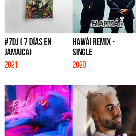
#7DJ ( 7 DÍAS EN
HAWÁI REMIX -
JAMAICA)
SINGLE
2021
2020