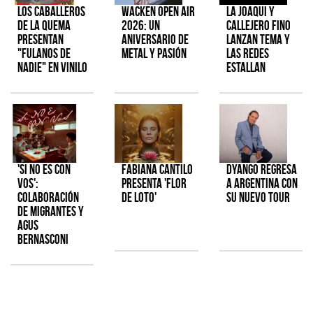
Los Caballeros
Wacken Open Air
La Joaqui y
de la Quema
2026: Un
Callejero Fino
presentan
aniversario de
lanzan tema y
"Fulanos de
metal y pasión
las redes
Nadie" en vinilo
estallan
'Si No Es Con
Fabiana Cantilo
Dyango regresa
Vos':
presenta 'Flor
a Argentina con
colaboración
de Loto'
su nuevo tour
de Migrantes y
Agus
Bernasconi