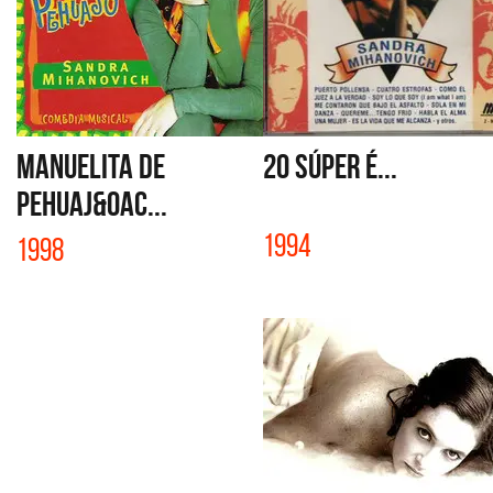
MANUELITA DE
20 SÚPER É...
PEHUAJ&Oac...
1994
1998