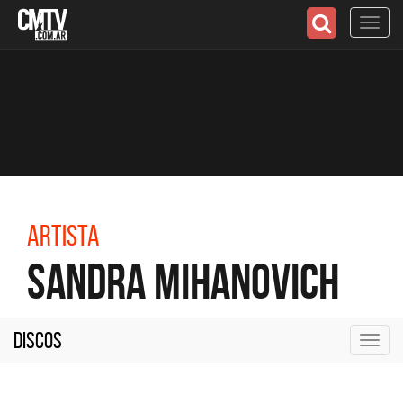
Toggl
navig
Artista
Sandra Mihanovich
Discos
Toggl
navig