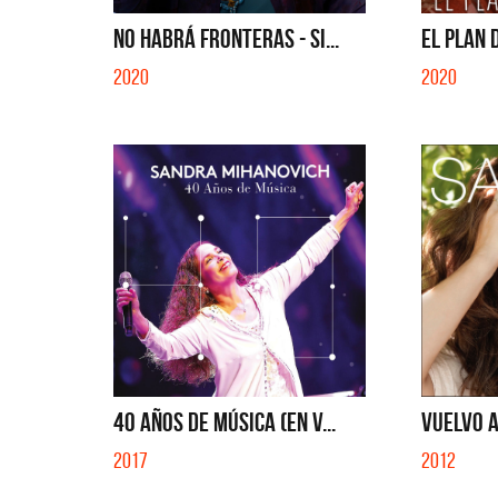
SI NO ES CON VOS - SINGLE
NO HABRÁ FRONTERAS - SI...
EL PLAN D
2020
2020
40 AÑOS DE MÚSICA (EN V...
VUELVO A
2017
2012