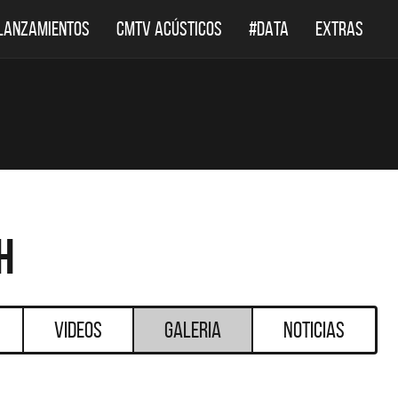
LANZAMIENTOS
CMTV ACÚSTICOS
#DATA
EXTRAS
h
Videos
Galeria
Noticias
DESTACADOS
DESTAC
DEF LEPPARD REGRESA A
EL DOCUMENTAL 