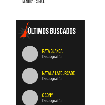
CUANDO QUIERAS, DONDE QUIERAS - SINGLE
Rata Blanca
Discografía
Natalia LaFourcade
Discografía
G Sony
Discografía