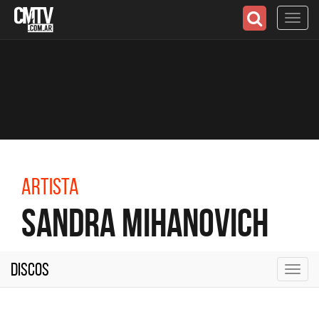
Toggl
navig
Artista
Sandra Mihanovich
Discos
Toggl
navig