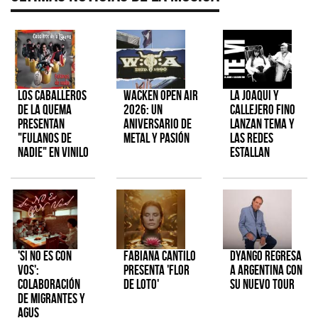
Los Caballeros
Wacken Open Air
La Joaqui y
de la Quema
2026: Un
Callejero Fino
presentan
aniversario de
lanzan tema y
"Fulanos de
metal y pasión
las redes
Nadie" en vinilo
estallan
'Si No Es Con
Fabiana Cantilo
Dyango regresa
Vos':
presenta 'Flor
a Argentina con
colaboración
de Loto'
su nuevo tour
de Migrantes y
Agus