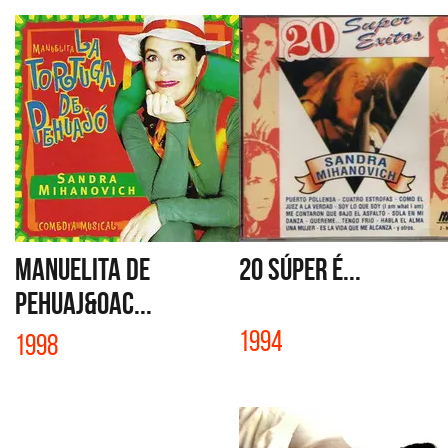
MANUELITA DE
20 SÚPER É...
PEHUAJ&Oac...
1994
1998