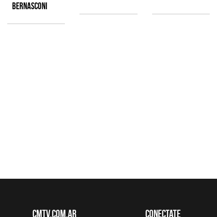
Bernasconi
CMTV.com.ar
Conectate