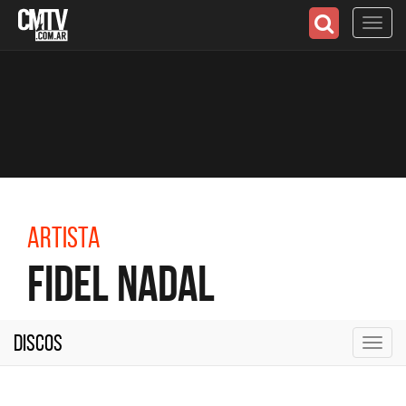
Toggl
navig
Artista
Fidel Nadal
Discos
Toggl
navig