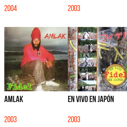
2004
2003
AMLAK
EN VIVO EN JAPÓN
2003
2003