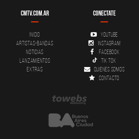
CMTV.com.ar
Conectate
Inicio
YouTube
Artistas-Bandas
Instagram
Noticias
Facebook
Lanzamientos
Tik Tok
Extras
Quienes somos
Contacto