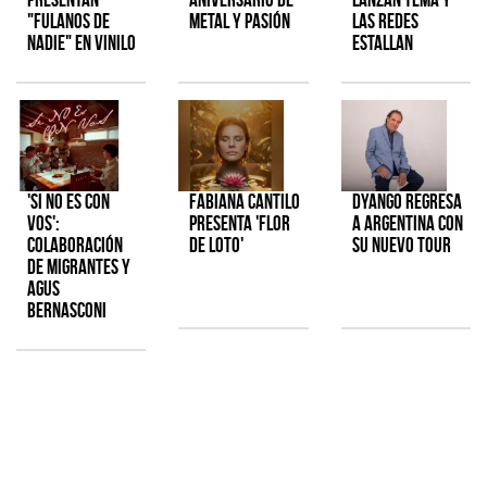
"Fulanos de
metal y pasión
las redes
Nadie" en vinilo
estallan
'Si No Es Con
Fabiana Cantilo
Dyango regresa
Vos':
presenta 'Flor
a Argentina con
colaboración
de Loto'
su nuevo tour
de Migrantes y
Agus
Bernasconi