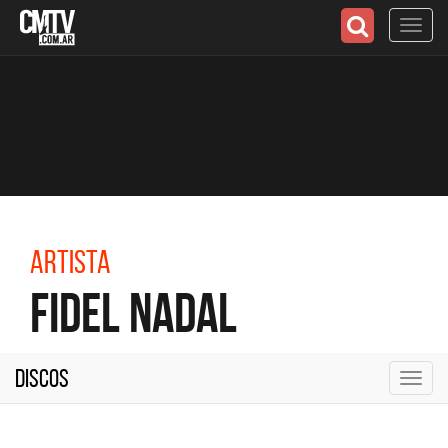
Toggl
navig
Artista
Fidel Nadal
Discos
Toggl
navig