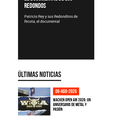
REDONDOS
Lanzamie
Patricio Rey y sus Redonditos de
Ricota, el documental
Últimas Noticias
06-ago-2026
Wacken Open Air 2026: Un
aniversario de metal y
pasión