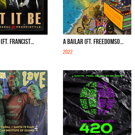
 (FT. FRANCIST...
A BAILAR (FT. FREEDOMSO...
2022
a y Sus Amigos
La Joaqui