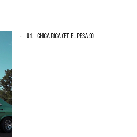
ARGENTINA
ección completa de los CMTV
cos. Todos los meses se suman
Def Leppard vuelve a Argentina
artistas.
01.
CHICA RICA (FT. EL PESA 9)