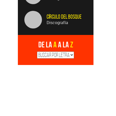
Círculo Del Bosque
Discografía
De la
A
a la
Z