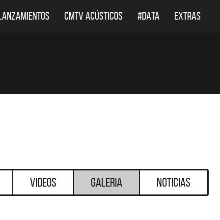
LANZAMIENTOS
CMTV ACÚSTICOS
#DATA
EXTRAS
Videos
Galeria
Noticias
DESTACADOS
DESTACADOS
 ACÚSTICOS
DEF LEPPARD REGRESA A