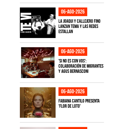
06-ago-2026
La Joaqui y Callejero Fino
lanzan tema y las redes
estallan
06-ago-2026
'Si No Es Con Vos':
colaboración de Migrantes
y Agus Bernasconi
06-ago-2026
Fabiana Cantilo presenta
'Flor de Loto'