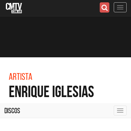
Toggl
navig
Artista
Enrique Iglesias
Discos
Toggl
navig