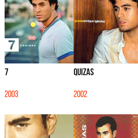
7
QUIZAS
2003
2002