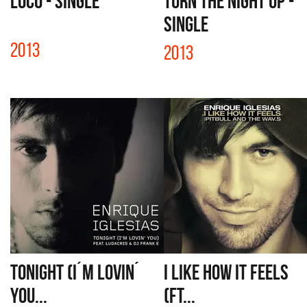
LOCO - SINGLE
TURN THE NIGHT UP -
SINGLE
2013
2013
TONIGHT (I´M LOVIN´
I LIKE HOW IT FEELS
YOU...
(FT...