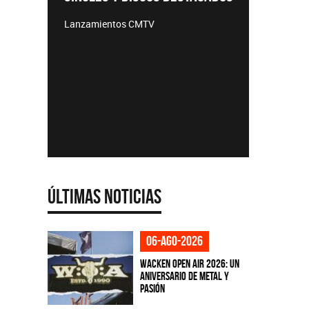
TEMPO
Lanzamientos CMTV
Acústicos
e
Últimas Noticias
06-ago-2026
Wacken Open Air 2026: Un
aniversario de metal y
pasión