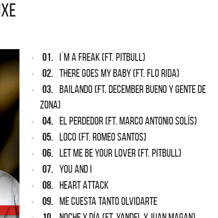
UXE
NTINA
REDONDOS
pard vuelve a Argentina
Patricio Rey y sus Redonditos d
Ricota, el documental
01.
I´M A FREAK (FT. PITBULL)
02.
THERE GOES MY BABY (FT. FLO RIDA)
03.
BAILANDO (FT. DECEMBER BUENO Y GENTE DE
ZONA)
04.
EL PERDEDOR (FT. MARCO ANTONIO SOLÍS)
05.
LOCO (FT. ROMEO SANTOS)
06.
LET ME BE YOUR LOVER (FT. PITBULL)
07.
YOU AND I
08.
HEART ATTACK
09.
ME CUESTA TANTO OLVIDARTE
10.
NOCHE Y DÍA (FT. YANDEL Y JUAN MAGAN)