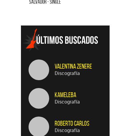
SALVADOR - SINGLE
FLOR DE LOTO 
Valentina Zenere
Discografía
Kameleba
Discografía
Roberto Carlos
Discografía