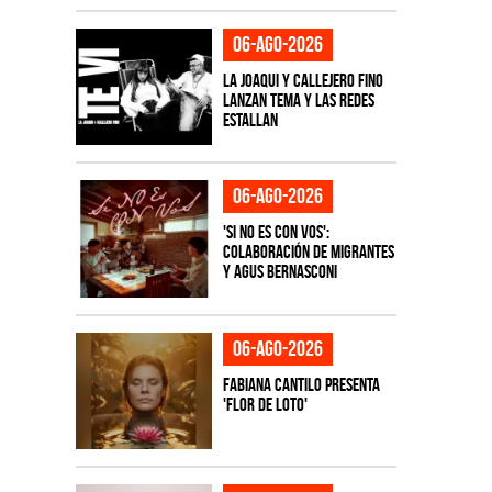
06-ago-2026
La Joaqui y Callejero Fino
lanzan tema y las redes
estallan
06-ago-2026
'Si No Es Con Vos':
colaboración de Migrantes
y Agus Bernasconi
06-ago-2026
Fabiana Cantilo presenta
'Flor de Loto'