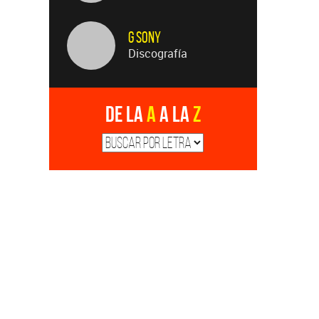
G Sony
Discografía
De la
A
a la
Z