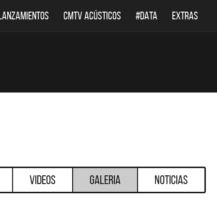
LANZAMIENTOS
CMTV ACÚSTICOS
#DATA
EXTRAS
Videos
Galeria
Noticias
DESTACADOS
DESTACADOS
LEPPARD REGRESA A
EL DOCUMENTAL DE LOS