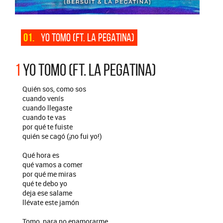
01.
YO TOMO (FT. LA PEGATINA)
1
YO TOMO (FT. LA PEGATINA)
Quién sos, como sos
cuando venís
cuando llegaste
cuando te vas
por qué te fuiste
quién se cagó (¡no fui yo!)
Qué hora es
qué vamos a comer
por qué me miras
qué te debo yo
deja ese salame
llévate este jamón
Tomo, para no enamorarme