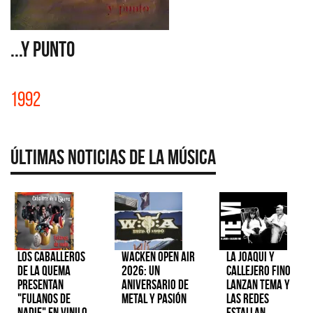
...Y PUNTO
1992
Últimas Noticias de la Música
Los Caballeros
Wacken Open Air
La Joaqui y
de la Quema
2026: Un
Callejero Fino
presentan
aniversario de
lanzan tema y
"Fulanos de
metal y pasión
las redes
Nadie" en vinilo
estallan