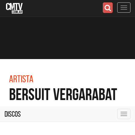
Toggl
navig
Artista
Bersuit Vergarabat
Discos
Toggl
navig