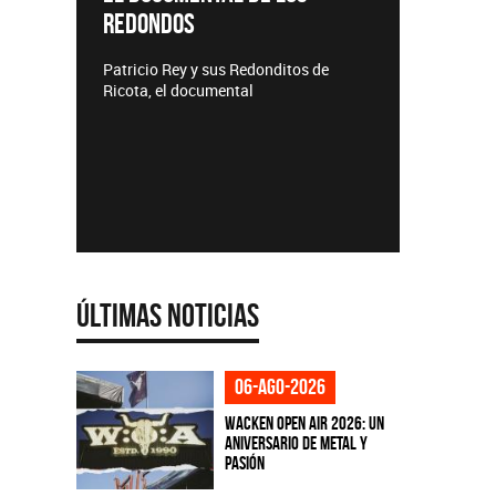
REDONDOS
Lanzamie
Patricio Rey y sus Redonditos de
Ricota, el documental
Últimas Noticias
06-ago-2026
Wacken Open Air 2026: Un
aniversario de metal y
pasión