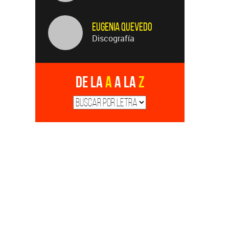
Eugenia Quevedo
Discografía
De la
A
a la
Z