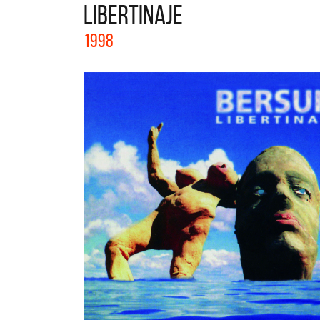
LIBERTINAJE
La col
1998
Acústi
nuevos 