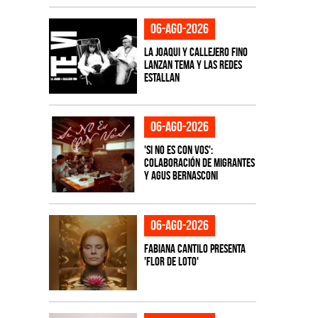
06-ago-2026
La Joaqui y Callejero Fino
lanzan tema y las redes
estallan
06-ago-2026
'Si No Es Con Vos':
colaboración de Migrantes
y Agus Bernasconi
06-ago-2026
Fabiana Cantilo presenta
'Flor de Loto'