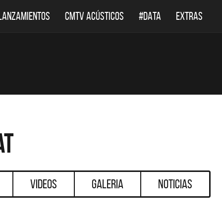
LANZAMIENTOS
CMTV ACÚSTICOS
#DATA
EXTRAS
at
Videos
Galeria
Noticias
DESTACADOS
DESTACADOS
 ACÚSTICOS
DEF LEPPARD REGRESA A