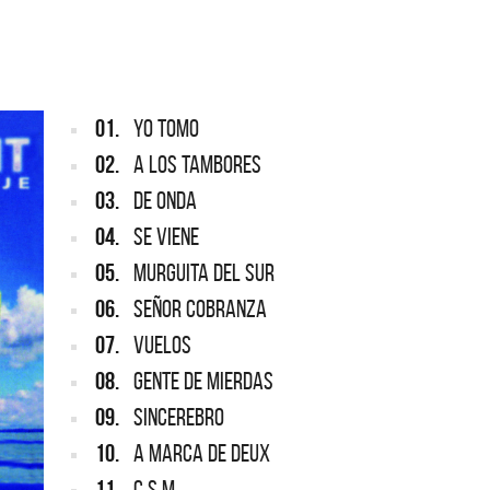
ARGENTINA
ección completa de los CMTV
cos. Todos los meses se suman
Def Leppard vuelve a Argentina
artistas.
01.
YO TOMO
02.
A LOS TAMBORES
03.
DE ONDA
04.
SE VIENE
05.
MURGUITA DEL SUR
06.
SEÑOR COBRANZA
07.
VUELOS
08.
GENTE DE MIERDAS
09.
SINCEREBRO
10.
A MARCA DE DEUX
11.
C.S.M.