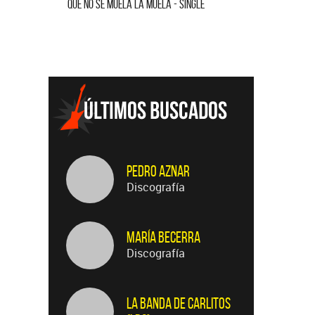
QUE NO SE MUELA LA MUELA - SINGLE
HOMENAJE A
Pedro Aznar
Discografía
María Becerra
Discografía
La Banda de Carlitos