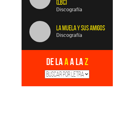
(LBC)
Discografía
La Muela y Sus Amigos
Discografía
De la
A
a la
Z