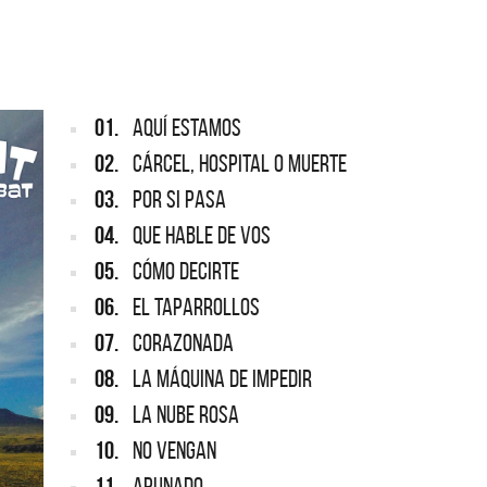
ARGENTINA
ección completa de los CMTV
cos. Todos los meses se suman
Def Leppard vuelve a Argentina
artistas.
01.
AQUÍ ESTAMOS
02.
CÁRCEL, HOSPITAL O MUERTE
03.
POR SI PASA
04.
QUE HABLE DE VOS
05.
CÓMO DECIRTE
06.
EL TAPARROLLOS
07.
CORAZONADA
08.
LA MÁQUINA DE IMPEDIR
09.
LA NUBE ROSA
10.
NO VENGAN
11.
APUNADO