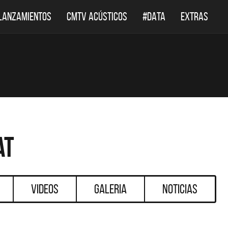
LANZAMIENTOS
CMTV ACÚSTICOS
#DATA
EXTRAS
at
Videos
Galeria
Noticias
DESTACADOS
DESTACADOS
 ACÚSTICOS
DEF LEPPARD REGRESA A