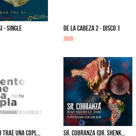
IBER (LADO BE) - EP
QUE NO SE MUELA LA MUELA - SINGLE
I - SINGLE
DE LA CABEZA 2 - DISCO 1
2020
O TRAE UNA COPL...
SR. COBRANZA (DR. SHENK...