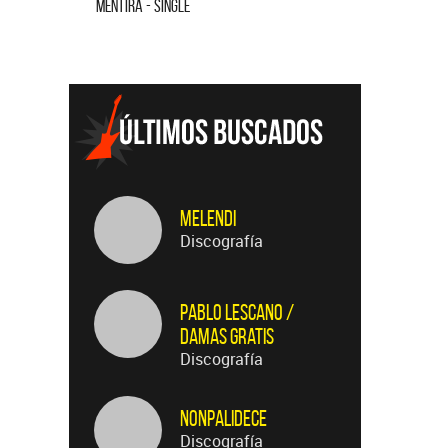
MENTIRA - SINGLE
CUANDO QUI
Melendi
Discografía
Pablo Lescano /
Damas Gratis
Discografía
Nonpalidece
Discografía