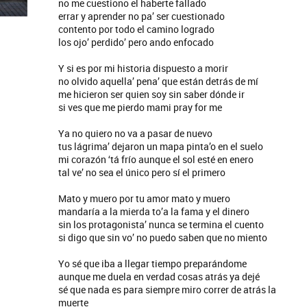
no me cuestiono el haberte fallado
errar y aprender no pa’ ser cuestionado
contento por todo el camino logrado
los ojo’ perdido’ pero ando enfocado
Y si es por mi historia dispuesto a morir
no olvido aquella’ pena’ que están detrás de mí
me hicieron ser quien soy sin saber dónde ir
si ves que me pierdo mami pray for me
Ya no quiero no va a pasar de nuevo
tus lágrima’ dejaron un mapa pinta’o en el suelo
mi corazón ‘tá frío aunque el sol esté en enero
tal ve’ no sea el único pero sí el primero
Mato y muero por tu amor mato y muero
mandaría a la mierda to’a la fama y el dinero
sin los protagonista’ nunca se termina el cuento
si digo que sin vo’ no puedo saben que no miento
Yo sé que iba a llegar tiempo preparándome
aunque me duela en verdad cosas atrás ya dejé
sé que nada es para siempre miro correr de atrás la
muerte