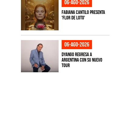
06-ago-2026
Fabiana Cantilo presenta
'Flor de Loto'
06-ago-2026
Dyango regresa a
Argentina con su nuevo
tour