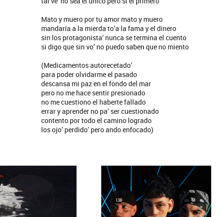
tal ve’ no sea el único pero sí el primero
Mato y muero por tu amor mato y muero
mandaría a la mierda to’a la fama y el dinero
sin los protagonista’ nunca se termina el cuento
si digo que sin vo’ no puedo saben que no miento
(Medicamentos autorecetado’
para poder olvidarme el pasado
descansa mi paz en el fondo del mar
pero no me hace sentir presionado
no me cuestiono el haberte fallado
errar y aprender no pa’ ser cuestionado
contento por todo el camino logrado
los ojo’ perdido’ pero ando enfocado)
tes
Los Palmeras