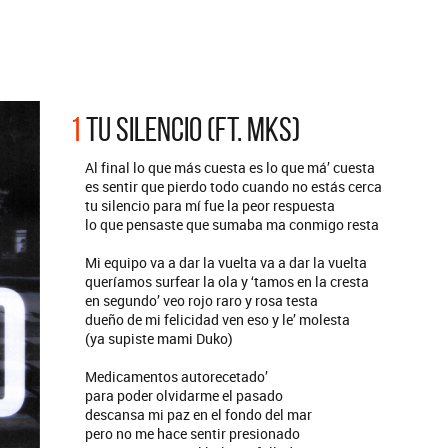
ARGENTINA
ección completa de los CMTV
cos. Todos los meses se suman
Def Leppard vuelve a Argentina
artistas.
1
TU SILENCIO (FT. MKS)
Al final lo que más cuesta es lo que má’ cuesta
es sentir que pierdo todo cuando no estás cerca
tu silencio para mí fue la peor respuesta
lo que pensaste que sumaba ma conmigo resta
Mi equipo va a dar la vuelta va a dar la vuelta
queríamos surfear la ola y ‘tamos en la cresta
en segundo’ veo rojo raro y rosa testa
dueño de mi felicidad ven eso y le’ molesta
(ya supiste mami Duko)
Medicamentos autorecetado’
para poder olvidarme el pasado
descansa mi paz en el fondo del mar
pero no me hace sentir presionado