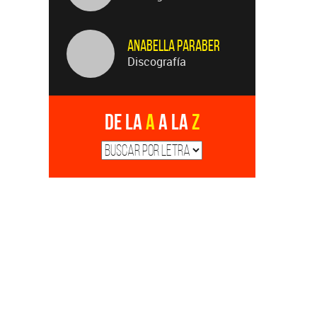
Anabella Paraber
Discografía
De la
A
a la
Z