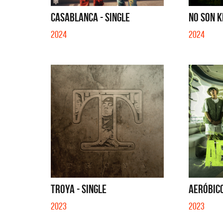
SI NO E
CASABLANCA - SINGLE
NO SON K
2024
2024
TROYA - SINGLE
AERÓBICO
2023
2023