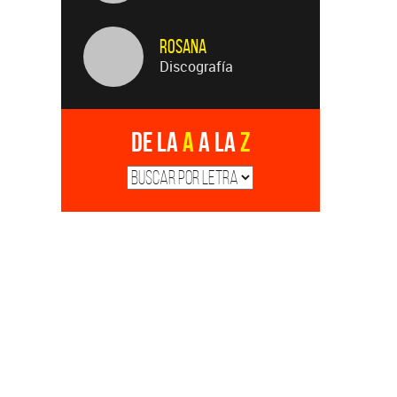
Rosana
Discografía
De la
A
a la
Z