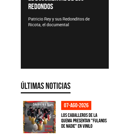
REDONDOS
Lanzamie
Patricio Rey y sus Redonditos de
Ricota, el documental
Últimas Noticias
07-ago-2026
Los Caballeros de la
Quema presentan "Fulanos
de Nadie" en vinilo