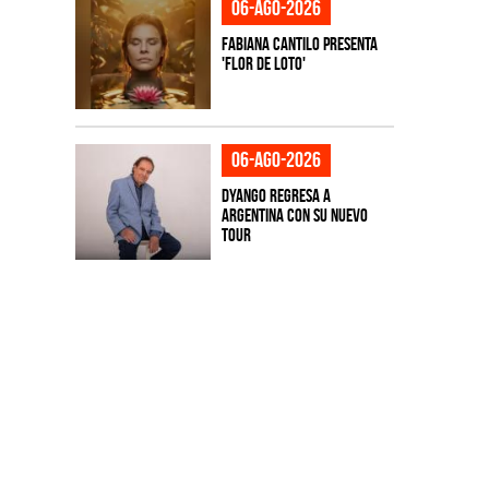
06-ago-2026
Fabiana Cantilo presenta
'Flor de Loto'
06-ago-2026
Dyango regresa a
Argentina con su nuevo
tour