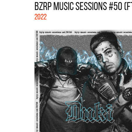
BZRP MUSIC SESSIONS #50 (FT
La col
2022
Acústi
nuevos 