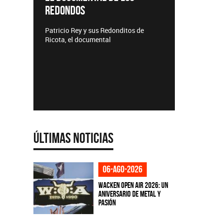
REDONDOS
Lanzamie
Patricio Rey y sus Redonditos de
Ricota, el documental
Últimas Noticias
06-ago-2026
Wacken Open Air 2026: Un
aniversario de metal y
pasión