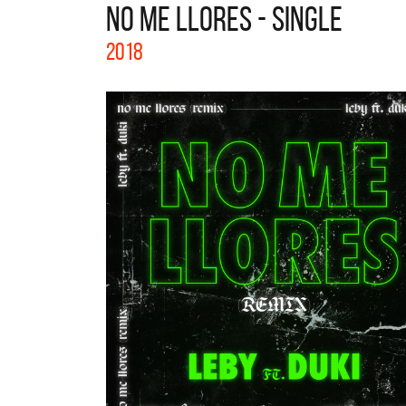
NO ME LLORES - SINGLE
La col
2018
Acústi
nuevos 