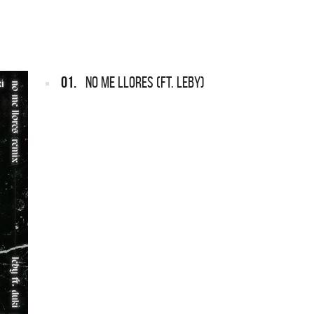
ARGENTINA
ección completa de los CMTV
cos. Todos los meses se suman
Def Leppard vuelve a Argentina
artistas.
01.
NO ME LLORES (FT. LEBY)