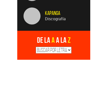
Kapanga
Discografía
De la
A
a la
Z