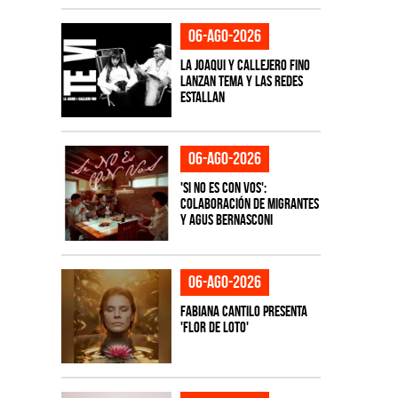
06-ago-2026
La Joaqui y Callejero Fino
lanzan tema y las redes
estallan
06-ago-2026
'Si No Es Con Vos':
colaboración de Migrantes
y Agus Bernasconi
06-ago-2026
Fabiana Cantilo presenta
'Flor de Loto'