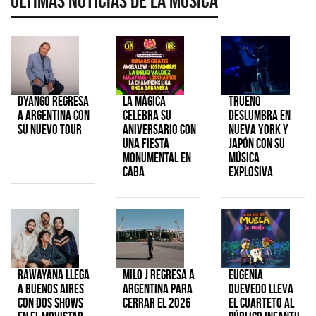
Últimas Noticias de la Música
Dyango regresa
La Mágica
TRUENO
a Argentina con
celebra su
deslumbra en
su nuevo tour
aniversario con
Nueva York y
una fiesta
Japón con su
monumental en
música
CABA
explosiva
Rawayana llega
Milo J regresa a
Eugenia
a Buenos Aires
Argentina para
Quevedo lleva
con dos shows
cerrar el 2026
el cuarteto al