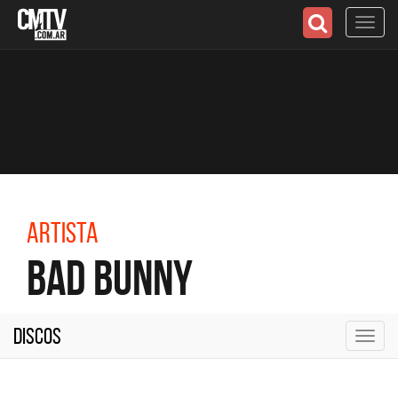
Toggl
navig
Artista
Bad Bunny
Discos
Toggl
navig