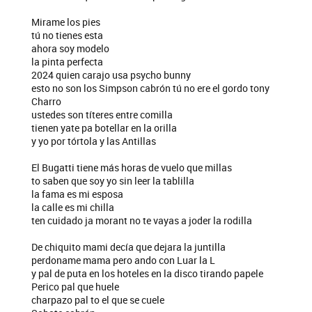
Mirame los pies
tú no tienes esta
ahora soy modelo
la pinta perfecta
2024 quien carajo usa psycho bunny
esto no son los Simpson cabrón tú no ere el gordo tony
Charro
ustedes son títeres entre comilla
tienen yate pa botellar en la orilla
y yo por tórtola y las Antillas
El Bugatti tiene más horas de vuelo que millas
to saben que soy yo sin leer la tablilla
la fama es mi esposa
la calle es mi chilla
ten cuidado ja morant no te vayas a joder la rodilla
De chiquito mami decía que dejara la juntilla
perdoname mama pero ando con Luar la L
y pal de puta en los hoteles en la disco tirando papele
Perico pal que huele
charpazo pal to el que se cuele