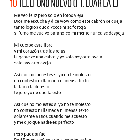
10
TELEFONO NUEVO (FT. LUAR LA L)
Me veo feliz pero solo en fotos vieja
Dios me escucha y dice wow como este cabrón se queja
tanto logros que a veces ni se festeja
si fumo me vuelvo paranoico mi mente nunca se despeja
Mi cuerpo esta libre
y mi corazón tras las rejas
la gente ve una cabra y yo solo soy otra oveja
solo soy otra oveja
Así que no molestes si yo no te molesto
no contesto ni llamada ni mensa texto
la fama la detesto
te juro yo no quería esto
Así que no molestes si yo no te molesto
no contesto ni llamada ni mensa texto
solamente a Dios cuando me acuesto
y me dijo que nadie es perfecto
Pero pue asi fue
Bad Bunny está en otra el cabrón se fue