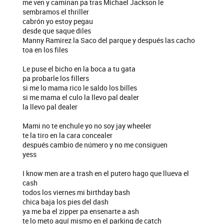
me ven y caminan pa tras Michael Jackson le
sembramos el thriller
cabrón yo estoy pegau
desde que saque diles
Manny Ramirez la Saco del parque y después las cacho
toa en los files
Le puse el bicho en la boca a tu gata
pa probarle los fillers
si me lo mama rico le saldo los billes
si me mama el culo la llevo pal dealer
la llevo pal dealer
Mami no te enchule yo no soy jay wheeler
te la tiro en la cara concealer
después cambio de número y no me consiguen
yess
I know men are a trash en el putero hago que llueva el
cash
todos los viernes mi birthday bash
chica baja los pies del dash
ya me ba el zipper pa ensenarte a ash
te lo meto aquí mismo en el parking de catch