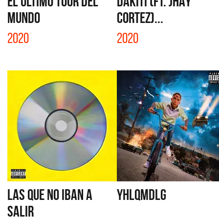
EL ÚLTIMO TOUR DEL
DÁKITI (FT. JHAY
MUNDO
CORTEZ)...
2020
2020
LAS QUE NO IBAN A
YHLQMDLG
SALIR