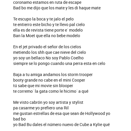
coronamo estamos en ruta de escape
Bad bo me dijo que los mate y les di haque mate
Te escupo la boca y te jalo el pelo
te entierro este bicho y te llevo pal cielo
ella es de revista tiene porte e´ modelo
Ban la Moet que ella no bebe modelo
En el jet privado el señor de los cielos
metiendo los shh que cae nieve del cielo
yo soy un bellaco No soy Pablo Coelho
siempre se lo pongo cuando una perra esta en celo
Baja a tu amiga andamos los storm trooper
booty grande no cabe en el mini Cooper
tú sabe que mi movie sin blooper
te corremo´ la gata como le hicimo´ a qué
Me visto cabrón yo soy artista y stylist
pa casarme yo prefiero una Ril
me gustan estrellas de esa que sean de Hollywood yo
bad bo
yo Bad Bu dales el número nuevo de Cube a Kylie qué