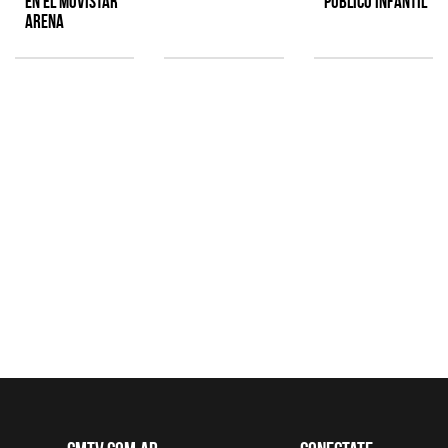
en el Movistar
público infantil
Arena