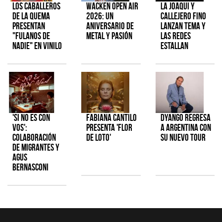
Los Caballeros
Wacken Open Air
La Joaqui y
de la Quema
2026: Un
Callejero Fino
presentan
aniversario de
lanzan tema y
"Fulanos de
metal y pasión
las redes
Nadie" en vinilo
estallan
'Si No Es Con
Fabiana Cantilo
Dyango regresa
Vos':
presenta 'Flor
a Argentina con
colaboración
de Loto'
su nuevo tour
de Migrantes y
Agus
Bernasconi