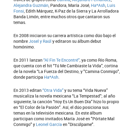
Alejandra Guzmán
, Pandora, María José,
Ha*Ash
,
Luis
Fonsi
, Edith Márquez, K-Paz de la Sierra y La Arrolladora
Banda Limón, entre muchos otros que cantaron sus
temas.
En 2008 iniciaron su carrera artística como dúo bajo el
nombre
Josel y Raúl
y editaron su álbum debut
homónimo.
En 2011 lanzan
“Al Fin Te Encontré”
, ya como Río Roma,
que cuenta con el hit “Tú Me Cambiaste la Vida”, cortina
de la novela “La Fuerza del Destino, y "Camina Conmigo",
donde participa
Ha*Ash
.
En 2013 editan
“Otra Vida”
y su tema “Vida Nueva”
musicaliza la novela mexicana “La Tempestad”; al año
siguiente, la canción “Hoy Es Un Buen Día” hizo lo propio
en “El Color de la Pasión”. Así, el dúo posiciona sus
temas en la televisión mexicana. En este álbum
participan como invitados María José en "Pórtate Mal
Conmigo" y
Leonel García
en "Discúlpame".