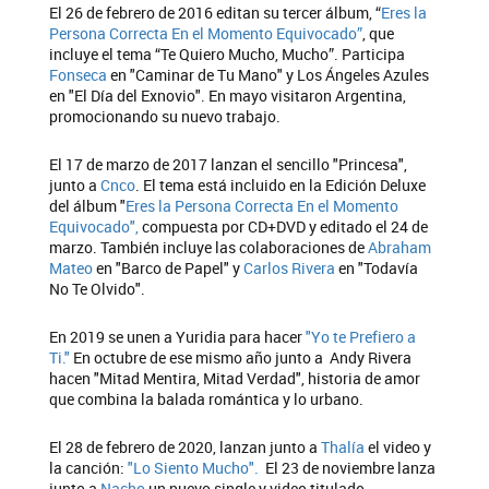
El 26 de febrero de 2016 editan su tercer álbum, “
Eres la
Persona Correcta En el Momento Equivocado”
, que
incluye el tema “Te Quiero Mucho, Mucho”. Participa
Fonseca
en "Caminar de Tu Mano" y Los Ángeles Azules
en "El Día del Exnovio". En mayo visitaron Argentina,
promocionando su nuevo trabajo.
El 17 de marzo de 2017 lanzan el sencillo "Princesa",
junto a
Cnco
. El tema está incluido en la Edición Deluxe
del álbum "
Eres la Persona Correcta En el Momento
Equivocado",
compuesta por CD+DVD y editado el 24 de
marzo. También incluye las colaboraciones de
Abraham
Mateo
en "Barco de Papel" y
Carlos Rivera
en "Todavía
No Te Olvido".
En 2019 se unen a Yuridia para hacer
"Yo te Prefiero a
Ti."
En octubre de ese mismo año junto a Andy Rivera
hacen "Mitad Mentira, Mitad Verdad", historia de amor
que combina la balada romántica y lo urbano.
El 28 de febrero de 2020, lanzan junto a
Thalía
el video y
la canción:
"Lo Siento Mucho".
El 23 de noviembre lanza
junto a
Nacho
un nuevo single y video titulado