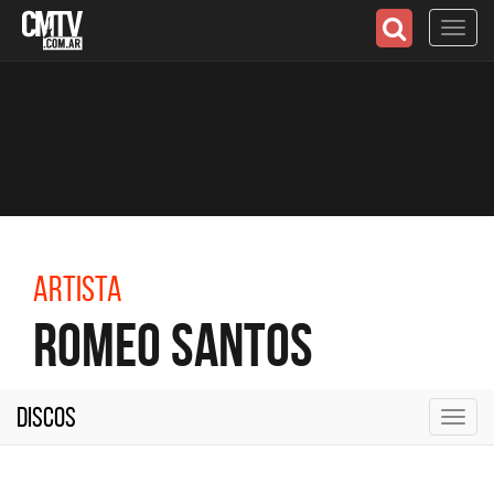
Toggl
navig
Artista
Romeo Santos
Discos
Toggl
navig