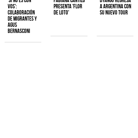
'Si No Es Con
Fabiana Cantilo
Dyango regresa
Vos':
presenta 'Flor
a Argentina con
colaboración
de Loto'
su nuevo tour
de Migrantes y
Agus
Bernasconi