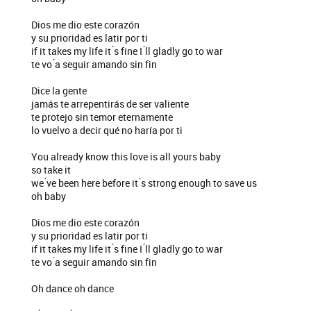
Dios me dio este corazón
y su prioridad es latir por ti
if it takes my life it ́s fine I ́ll gladly go to war
te vo ́a seguir amando sin fin
Dice la gente
jamás te arrepentirás de ser valiente
te protejo sin temor eternamente
lo vuelvo a decir qué no haría por ti
You already know this love is all yours baby
so take it
we ́ve been here before it ́s strong enough to save us
oh baby
Dios me dio este corazón
y su prioridad es latir por ti
if it takes my life it ́s fine I ́ll gladly go to war
te vo ́a seguir amando sin fin
Oh dance oh dance