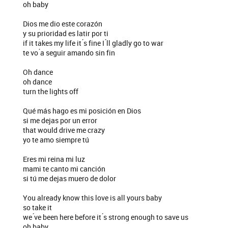
oh baby
Dios me dio este corazón
y su prioridad es latir por ti
if it takes my life it ́s fine I ́ll gladly go to war
te vo ́a seguir amando sin fin
Oh dance
oh dance
turn the lights off
Qué más hago es mi posición en Dios
si me dejas por un error
that would drive me crazy
yo te amo siempre tú
Eres mi reina mi luz
mami te canto mi canción
si tú me dejas muero de dolor
You already know this love is all yours baby
so take it
we ́ve been here before it ́s strong enough to save us
oh baby