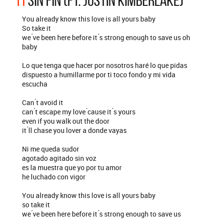
11
SIN FIN (FT. JUSTIN KIMBERLAKE)
You already know this love is all yours baby
So take it
we ́ve been here before it ́s strong enough to save us oh
baby
Lo que tenga que hacer por nosotros haré lo que pidas
dispuesto a humillarme por ti toco fondo y mi vida
escucha
Can ́t avoid it
can ́t escape my love ́cause it ́s yours
even if you walk out the door
it ́ll chase you lover a donde vayas
Ni me queda sudor
agotado agitado sin voz
es la muestra que yo por tu amor
he luchado con vigor
You already know this love is all yours baby
so take it
we ́ve been here before it ́s strong enough to save us