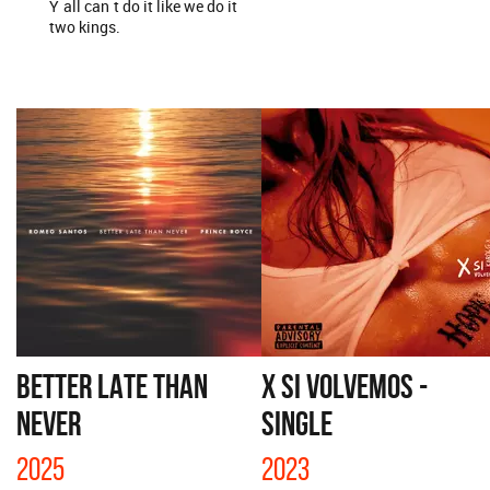
Y ́all can ́t do it like we do it
two kings.
BETTER LATE THAN
X SI VOLVEMOS -
NEVER
SINGLE
2025
2023