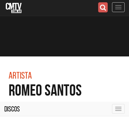
Toggl
navig
Artista
Romeo Santos
Discos
Toggl
navig