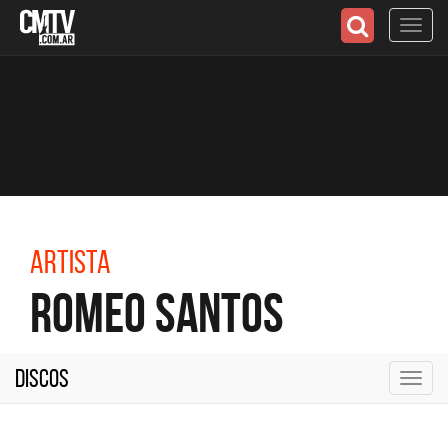
Toggl
navig
Artista
Romeo Santos
Discos
Toggl
navig