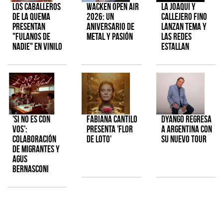
Los Caballeros
Wacken Open Air
La Joaqui y
de la Quema
2026: Un
Callejero Fino
presentan
aniversario de
lanzan tema y
"Fulanos de
metal y pasión
las redes
Nadie" en vinilo
estallan
'Si No Es Con
Fabiana Cantilo
Dyango regresa
Vos':
presenta 'Flor
a Argentina con
colaboración
de Loto'
su nuevo tour
de Migrantes y
Agus
Bernasconi