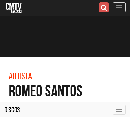
Toggl
navig
Artista
Romeo Santos
Discos
Toggl
navig