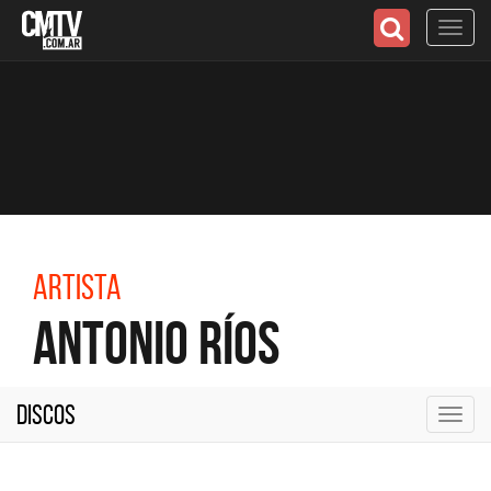
Toggl
navig
Artista
Antonio Ríos
Discos
Toggl
navig