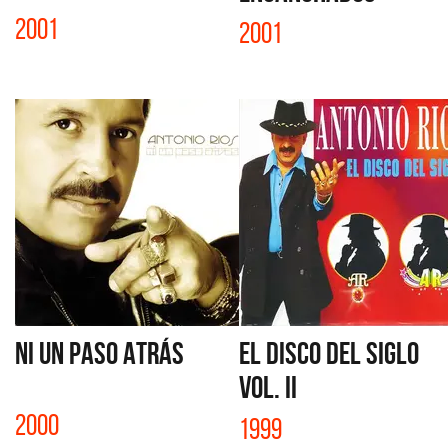
2001
2001
NI UN PASO ATRÁS
EL DISCO DEL SIGLO
VOL. II
2000
1999