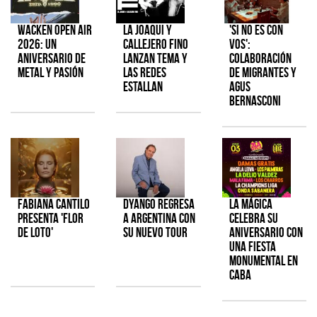
Wacken Open Air
La Joaqui y
'Si No Es Con
2026: Un
Callejero Fino
Vos':
aniversario de
lanzan tema y
colaboración
metal y pasión
las redes
de Migrantes y
estallan
Agus
Bernasconi
Fabiana Cantilo
Dyango regresa
La Mágica
presenta 'Flor
a Argentina con
celebra su
de Loto'
su nuevo tour
aniversario con
una fiesta
monumental en
CABA