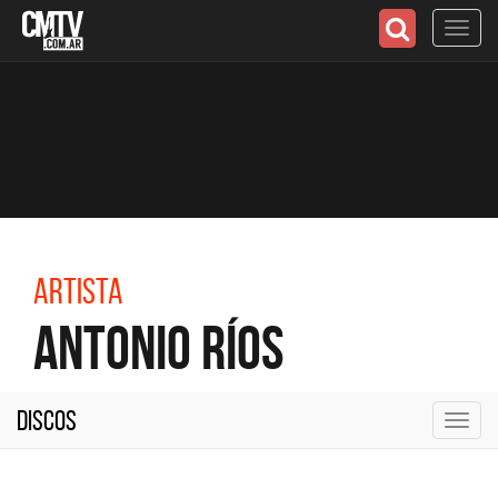
Toggl
navig
Artista
Antonio Ríos
Discos
Toggl
navig