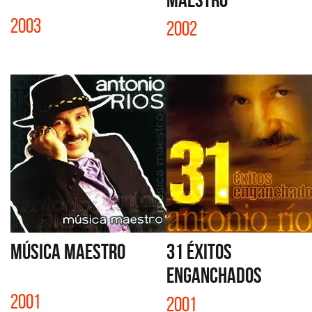
2003
2002
MÚSICA MAESTRO
31 ÉXITOS
ENGANCHADOS
2001
2001