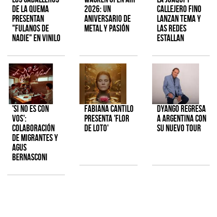
de la Quema
2026: Un
Callejero Fino
presentan
aniversario de
lanzan tema y
"Fulanos de
metal y pasión
las redes
Nadie" en vinilo
estallan
'Si No Es Con
Fabiana Cantilo
Dyango regresa
Vos':
presenta 'Flor
a Argentina con
colaboración
de Loto'
su nuevo tour
de Migrantes y
Agus
Bernasconi