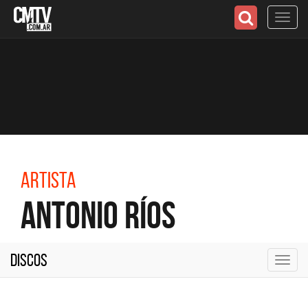
Toggl
navig
Artista
Antonio Ríos
Discos
Toggl
navig