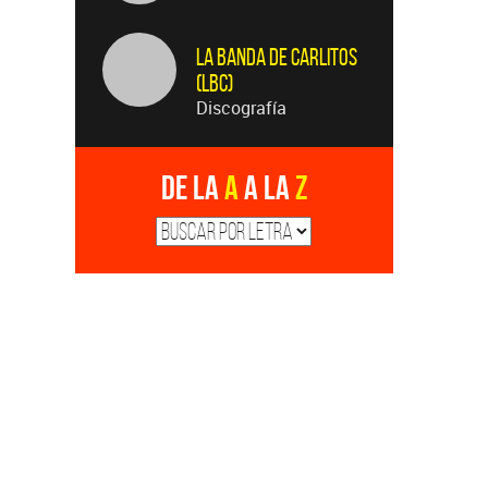
La Banda de Carlitos
(LBC)
Discografía
De la
A
a la
Z