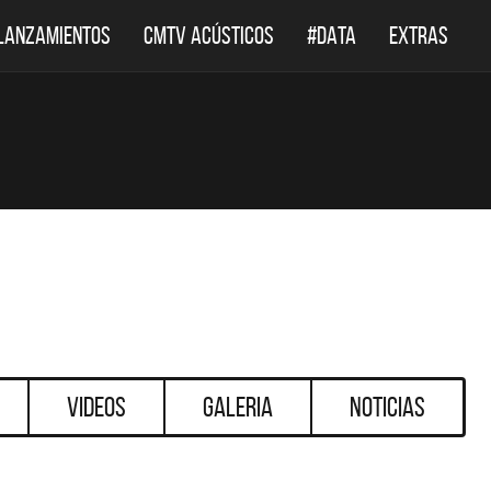
LANZAMIENTOS
CMTV ACÚSTICOS
#DATA
EXTRAS
Videos
Galeria
Noticias
DESTACADOS
DESTACADOS
 ACÚSTICOS
DEF LEPPARD REGRESA A