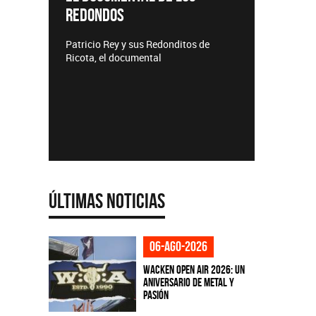
REDONDOS
Lanzamie
Patricio Rey y sus Redonditos de
Ricota, el documental
Últimas Noticias
06-ago-2026
Wacken Open Air 2026: Un
aniversario de metal y
pasión