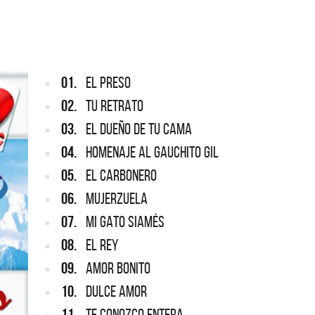
ARGENTINA
ección completa de los CMTV
cos. Todos los meses se suman
Def Leppard vuelve a Argentina
artistas.
01.
EL PRESO
02.
TU RETRATO
03.
EL DUEÑO DE TU CAMA
04.
HOMENAJE AL GAUCHITO GIL
05.
EL CARBONERO
06.
MUJERZUELA
07.
MI GATO SIAMÉS
08.
EL REY
09.
AMOR BONITO
10.
DULCE AMOR
11.
TE CONOZCO ENTERA