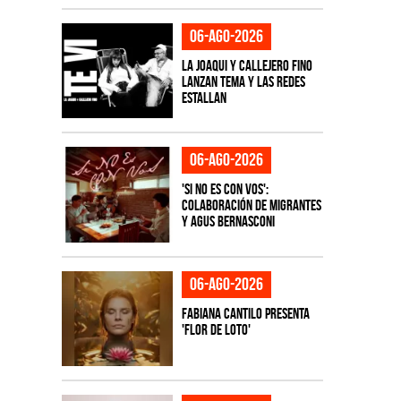
06-ago-2026
La Joaqui y Callejero Fino
lanzan tema y las redes
estallan
06-ago-2026
'Si No Es Con Vos':
colaboración de Migrantes
y Agus Bernasconi
06-ago-2026
Fabiana Cantilo presenta
'Flor de Loto'