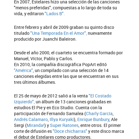
En 2007, Estelares hizo una selección de las canciones
"menos preferidas", compuestas a lo largo de toda su
vida, y editaron
"Lados B".
Entre febrero y abril de 2009 graban su quinto disco
titulado
"Una Temporada En el Amor",
nuevamente
producido por Juanchi Baleiron.
Desde el año 2000, el cuarteto se encuentra formado por
Manuel, Víctor, Pablo y Carlos.
En 2010, la compañía discográfica PopArt editó
"América"
, un compilado con una selección de 14
canciones elegidas entre las que se encuentran en sus
tres últimos álbumes.
El 25 de mayo de 2012 salió a la venta
"El Costado
Izquierdo",
un álbum de 13 canciones grabadas en
estudios El Pie y en Eco Studio. Cuenta con la
participación de Fernando Samalea (
Charly García
,
Andrés Calamaro
,
Illya Kuryaki
),
Enrique Bunbu
ry
, Ale
Sergi (
Miranda!
) y
Super Ratones
, entre otros. El primer
corte de difusión es
"Doce chicharras"
y este disco marca
el debut de Estelares como productores.