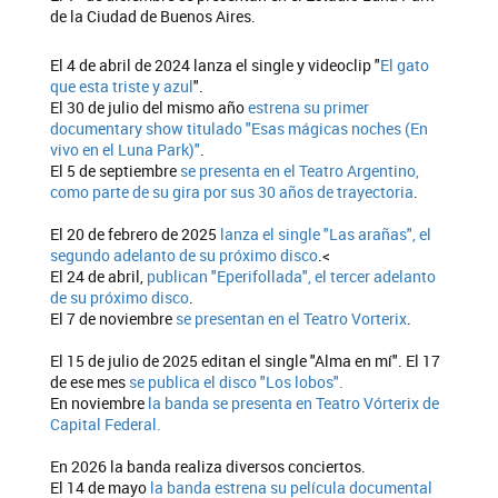
de la Ciudad de Buenos Aires.
El 4 de abril de 2024 lanza el single y videoclip "
El gato
que esta triste y azul
".
El 30 de julio del mismo año
estrena su primer
documentary show titulado "Esas mágicas noches (En
vivo en el Luna Park)"
.
El 5 de septiembre
se presenta en el Teatro Argentino,
como parte de su gira por sus 30 años de trayectoria
.
El 20 de febrero de 2025
lanza el single "Las arañas", el
segundo adelanto de su próximo disco
.<
El 24 de abril,
publican "Eperifollada", el tercer adelanto
de su próximo disco
.
El 7 de noviembre
se presentan en el Teatro Vorterix
.
El 15 de julio de 2025 editan el single "Alma en mí". El 17
de ese mes
se publica el disco "Los lobos".
En noviembre
la banda se presenta en Teatro Vórterix de
Capital Federa
l.
En 2026 la banda realiza diversos conciertos.
El 14 de mayo
la banda estrena su película documental