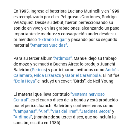
En 1995, ingresa el baterista Luciano Mutinelli y en 1999
es reemplazado por el ex Peligrosos Gorriones, Rodrigo
Velázquez. Desde su debut, fueron perfeccionando su
sonido en vivo y en las grabaciones, alcanzando un paso
importante de madurez y consagración under desde su
primer disco
“Extraño Lugar”
y pasando por su segundo
material
“Amantes Suicidas”.
Para su tercer álbum
“Ardimos”
, Manuel dejó su trabajo
de mozo y se mudó a Buenos Aires; lo produjo Juanchi
Baleirón (
Pericos
) y participaron invitados como
Andrés
Calamaro
,
Hilda Lizarazu
y
Gabriel Carámbula
. El hit fue
“De la Hoya”
e incluyó un cover: “Birds”, de Neil Young.
El material que lleva por titulo
"Sistema nervioso
Central"
, es el cuarto disco de la banda y está producido
por el perico Juanchi Baleirón y contiene temas como
"Campanas",
"Aire"
,
"Vías del Tren"
,
"Jardines Secos"
y
"Ardimos"
, (nombre de su tercer disco, que no incluía la
canción, escrita en 1986).