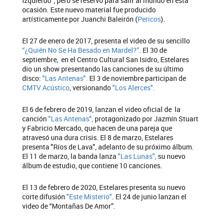
Izquierdo", pero se reservó para salir al mundo en esta
ocasión. Este nuevo material fue producido
artísticamente por Juanchi Baleirón (
Pericos
).
El 27 de enero de 2017, presenta el video de su sencillo
“¿Quién No Se Ha Besado en Mardel?”
. El 30 de
septiembre, en el Centro Cultural San Isidro, Estelares
dio un show presentando las canciones de su último
disco:
"Las Antenas".
El 3 de noviembre participan de
CMTV Acústico
, versionando
"Los Alerces".
El 6 de febrero de 2019, lanzan el video oficial de la
canción
"Las Antenas",
protagonizado por Jazmín Stuart
y Fabricio Mercado, que hacen de una pareja que
atravesó una dura crisis. El 8 de marzo, Estelares
presenta "Ríos de Lava", adelanto de su próximo álbum.
El 11 de marzo, la banda lanza
"Las Lunas",
su nuevo
álbum de estudio, que contiene 10 canciones.
El 13 de febrero de 2020, Estelares presenta su nuevo
corte difusión
"Este Misterio"
. El 24 de junio lanzan el
video de “Montañas De Amor”.