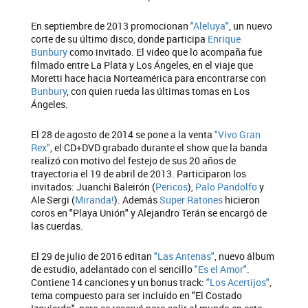
En septiembre de 2013 promocionan
"Aleluya"
, un nuevo
corte de su último disco, donde participa
Enrique
Bunbury
como invitado. El video que lo acompaña fue
filmado entre La Plata y Los Ángeles, en el viaje que
Moretti hace hacia Norteamérica para encontrarse con
Bunbury
, con quien rueda las últimas tomas en Los
Ángeles.
El 28 de agosto de 2014 se pone a la venta
"Vivo Gran
Rex"
, el CD+DVD grabado durante el show que la banda
realizó con motivo del festejo de sus 20 años de
trayectoria el 19 de abril de 2013. Participaron los
invitados: Juanchi Baleirón (
Pericos
),
Palo Pandolfo
y
Ale Sergi (
Miranda!
). Además
Super Ratones
hicieron
coros en "Playa Unión" y Alejandro Terán se encargó de
las cuerdas.
El 29 de julio de 2016 editan
"Las Antenas"
, nuevo álbum
de estudio, adelantado con el sencillo
"Es el Amor"
.
Contiene 14 canciones y un bonus track:
"Los Acertijos"
,
tema compuesto para ser incluido en "El Costado