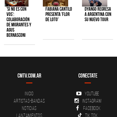
'Si No Es Con
Fabiana Cantilo
Dyango regresa
Vos':
presenta 'Flor
a Argentina con
colaboración
de Loto'
su nuevo tour
de Migrantes y
Agus
Bernasconi
CMTV.com.ar
Conectate
Inicio
YouTube
Artistas-Bandas
Instagram
Noticias
Facebook
Lanzamientos
Tik Tok