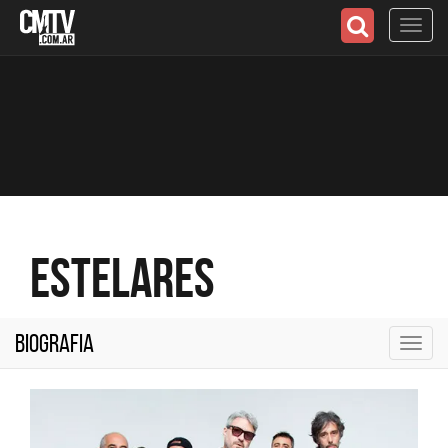
Toggl
navig
Estelares
Biografia
Toggl
navig