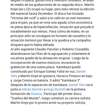
Miguel Oropeza, guitarrista y miembro fundador, se alejó
en medio de las grabaciones de su segundo disco. Martín
Knye (ex-LZ2) ocupó su lugar, pero esto retrasó la edición
del material hasta Diciembre. El disco fue titulado
"Víctima del rock" y salió a la calle en un mal momento
para el país, ya que se vivía una aguda crísis económica
en plena época de hiperinflación, situación qué perjudicó
notablemente sus ventas. Para colmo de males, en un
principio sólo se conseguía en formato de cassette y la
situación terminó por llevar a la quiebra a la compañía
disquera que lo había editado.
Al año siguiente Claudio Parolari y Roberto Cosseddu
abandonaron las filas de la agrupación y sólamente el
vocalista quedó de la alineación original. Luego de la
incorporación de nuevos músicos, encararon la
grabación de una nueva placa. Kamikaze quedó
constituido por Enrique Gómez Yafal en voz,
Daniel
Telis
y Martín Knye en guitarra, Horacio Pinasco en bajo
y Jorge Cimino en batería. S editó "Kamikaze 3".
Después de la separación de Kamikaze,
Daniel Telis
tocó
junto a
Adrián Barilari
y
Hugo Bistolfi
en la primera
formación de
Alianza
. Participó del primer disco,
"Sueños del Mundo"; luego comenzó su carrera solista.
Martín Knye por lo pronto armó su proyecto solista,