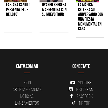
Fabiana Cantilo
Dyango regresa
La Mágica
presenta 'Flor
a Argentina con
celebra su
de Loto'
su nuevo tour
aniversario con
una fiesta
monumental en
CABA
CMTV.com.ar
Conectate
Inicio
YouTube
Artistas-Bandas
Instagram
Noticias
Facebook
Lanzamientos
Tik Tok