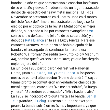
banda; un año en que comenzarían a cosechar los frutos
de su empeño y devoción, obteniendo un lugar destacado
dentro del espectro del heavy metal nacional. El 14 de
Noviembre se presentaron en el Teatro Roca en el marco
del ciclo Rock de Primera, espectáculo que luego sería
elegido por el público de la revista Metal como el mejor
del año, superando a los por entonces evangélicos
V8
con su show de Gasoline (el año de su separación) y al
debut de
Rata Blanca
en la sala Luz y Fuerza. Para ese
entonces Gustavo Perugino ya se había alejado de la
banda y el encargado de continuar la historia era
Roberto "California" Cosseddu (ex-Punto Rojo y Magnum
44), cambio que favoreció a Kamikaze, ya que fue elegido
mejor bajista del año.
En junio de 1988 participaron del festival Halley en
Obras, junto a
Alakrán
,
JAF
y
Rata Blanca
. A los pocos
meses se editó el álbum debut "No me detendrán", cuyos
temas pronto se convirtieron en verdaderos clásicos del
metal argentino, entre ellos "No me detendrán", "A fuego
y metal", "Sacerdote equivocado" y "Mira hacia lo alto".
En 1989 se incorporó otro guitarrista a la banda:
Daniel
Telis
(Mordaz,
El Reloj
). Hicieron algunos shows pero
pronto la banda sufrió un revés muy importante, ya que