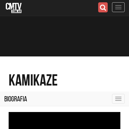
Toggl
navig
Kamikaze
Biografia
Toggl
navig