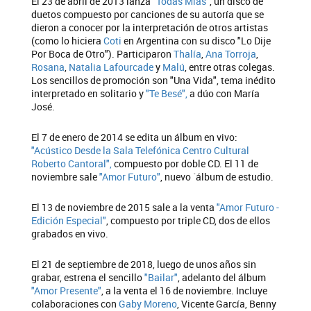
El 23 de abril de 2013 lanza
"Todas Mías"
, un disco de
duetos compuesto por canciones de su autoría que se
dieron a conocer por la interpretación de otros artistas
(como lo hiciera
Coti
en Argentina con su disco "Lo Dije
Por Boca de Otro"). Participaron
Thalía
,
Ana Torroja
,
Rosana
,
Natalia Lafourcade
y
Malú
, entre otras colegas.
Los sencillos de promoción son "Una Vida", tema inédito
interpretado en solitario y
"Te Besé",
a dúo con María
José.
El 7 de enero de 2014 se edita un álbum en vivo:
"Acústico Desde la Sala Telefónica Centro Cultural
Roberto Cantoral",
compuesto por doble CD. El 11 de
noviembre sale
"Amor Futuro"
, nuevo ´álbum de estudio.
El 13 de noviembre de 2015 sale a la venta
"Amor Futuro -
Edición Especial"
, compuesto por triple CD, dos de ellos
grabados en vivo.
El 21 de septiembre de 2018, luego de unos años sin
grabar, estrena el sencillo
"Bailar"
, adelanto del álbum
"Amor Presente"
, a la venta el 16 de noviembre. Incluye
colaboraciones con
Gaby Moreno
, Vicente García, Benny