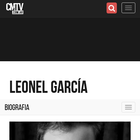
Toggl
navig
Leonel García
Biografia
Toggl
navig