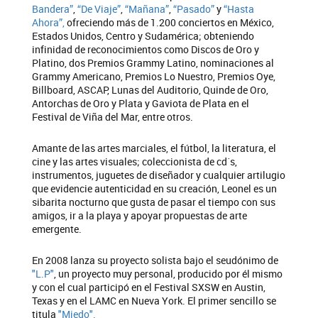
Bandera”
,
“De Viaje”
,
“Mañana”
,
“Pasado”
y
“Hasta
Ahora”,
ofreciendo más de 1.200 conciertos en México,
Estados Unidos, Centro y Sudamérica; obteniendo
infinidad de reconocimientos como Discos de Oro y
Platino, dos Premios Grammy Latino, nominaciones al
Grammy Americano, Premios Lo Nuestro, Premios Oye,
Billboard, ASCAP, Lunas del Auditorio, Quinde de Oro,
Antorchas de Oro y Plata y Gaviota de Plata en el
Festival de Viña del Mar, entre otros.
Amante de las artes marciales, el fútbol, la literatura, el
cine y las artes visuales; coleccionista de cd´s,
instrumentos, juguetes de diseñador y cualquier artilugio
que evidencie autenticidad en su creación, Leonel es un
sibarita nocturno que gusta de pasar el tiempo con sus
amigos, ir a la playa y apoyar propuestas de arte
emergente.
En 2008 lanza su proyecto solista bajo el seudónimo de
"L.P"
, un proyecto muy personal, producido por él mismo
y con el cual participó en el Festival SXSW en Austin,
Texas y en el LAMC en Nueva York. El primer sencillo se
titula
"Miedo".