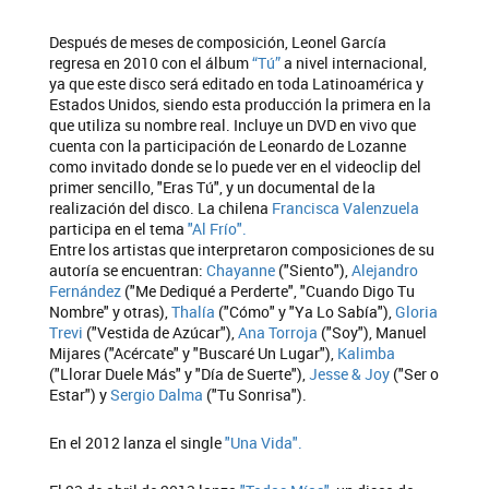
Después de meses de composición, Leonel García
regresa en 2010 con el álbum
“Tú”
a nivel internacional,
ya que este disco será editado en toda Latinoamérica y
Estados Unidos, siendo esta producción la primera en la
que utiliza su nombre real. Incluye un DVD en vivo que
cuenta con la participación de Leonardo de Lozanne
como invitado donde se lo puede ver en el videoclip del
primer sencillo, "Eras Tú", y un documental de la
realización del disco. La chilena
Francisca Valenzuela
participa en el tema
"Al Frío".
Entre los artistas que interpretaron composiciones de su
autoría se encuentran:
Chayanne
("Siento"),
Alejandro
Fernández
("Me Dediqué a Perderte", "Cuando Digo Tu
Nombre" y otras),
Thalía
("Cómo" y "Ya Lo Sabía"),
Gloria
Trevi
("Vestida de Azúcar"),
Ana Torroja
("Soy"), Manuel
Mijares ("Acércate" y "Buscaré Un Lugar"),
Kalimba
("Llorar Duele Más" y "Día de Suerte"),
Jesse & Joy
("Ser o
Estar") y
Sergio Dalma
("Tu Sonrisa").
En el 2012 lanza el single
"Una Vida".