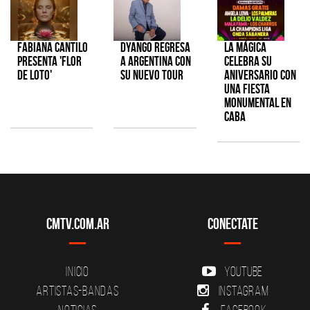
Fabiana Cantilo
Dyango regresa
La Mágica
presenta 'Flor
a Argentina con
celebra su
de Loto'
su nuevo tour
aniversario con
una fiesta
monumental en
CABA
CMTV.com.ar
Conectate
Inicio
YouTube
Artistas-Bandas
Instagram
Noticias
Facebook