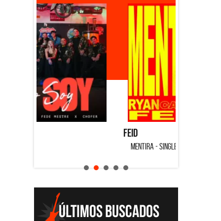
Feid
Dyango
MENTIRA - SINGLE
CUANDO QUI