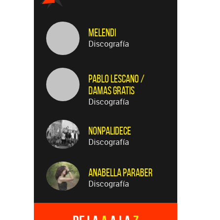
Melendi
Discografía
Pablo Lescano /
Damas Gratis
Discografía
Nonpalidece
Discografía
Anabella Paraber
Discografía