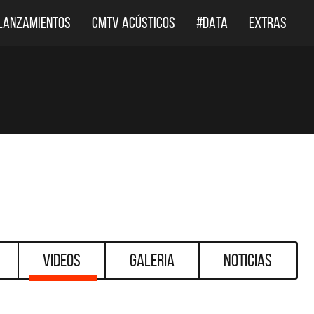
LANZAMIENTOS
CMTV ACÚSTICOS
#DATA
EXTRAS
Videos
Galeria
Noticias
DESTACADOS
DESTACADOS
MTV ACÚSTICOS
DEF LEPPARD REGRESA