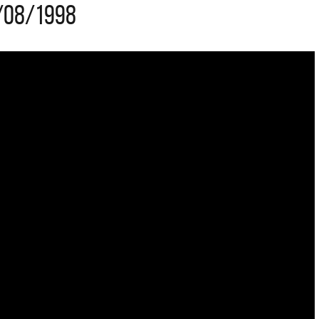
0/08/1998
ARGENTINA
a colección completa de los CMTV
cústicos. Todos los meses se suman
Def Leppard vuelve a Argent
evos artistas.