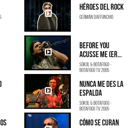
Héroes del Rock
s
Germán Daffunchio
Before you
acusse me (Er...
Sokol & Botafogo -
Botafogo TV 2005
rantes
Los Palmeras
)
Nunca me des la
NO ES CON VOS - SINGLE
YO SOY - SINGLE
espalda
Sokol & Botafogo -
Botafogo TV 2005
cos
Cómo se curan