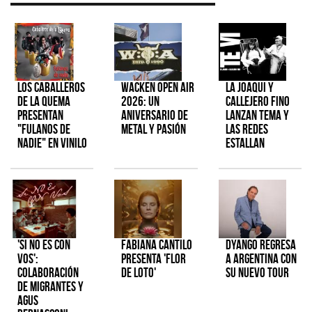
Los Caballeros
Wacken Open Air
La Joaqui y
de la Quema
2026: Un
Callejero Fino
presentan
aniversario de
lanzan tema y
"Fulanos de
metal y pasión
las redes
Nadie" en vinilo
estallan
'Si No Es Con
Fabiana Cantilo
Dyango regresa
Vos':
presenta 'Flor
a Argentina con
colaboración
de Loto'
su nuevo tour
de Migrantes y
Agus