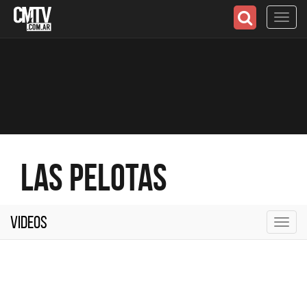
Toggl
navig
Las Pelotas
Videos
Toggl
navig