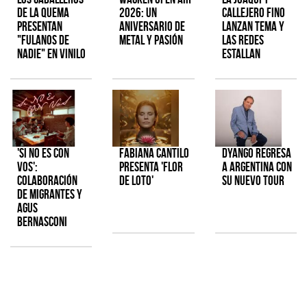
de la Quema
2026: Un
Callejero Fino
presentan
aniversario de
lanzan tema y
"Fulanos de
metal y pasión
las redes
Nadie" en vinilo
estallan
'Si No Es Con
Fabiana Cantilo
Dyango regresa
Vos':
presenta 'Flor
a Argentina con
colaboración
de Loto'
su nuevo tour
de Migrantes y
Agus
Bernasconi