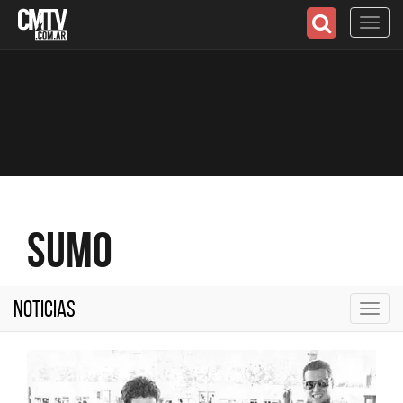
Toggl
navig
Sumo
Noticias
Toggl
navig