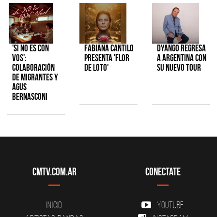
'Si No Es Con
Fabiana Cantilo
Dyango regresa
Vos':
presenta 'Flor
a Argentina con
colaboración
de Loto'
su nuevo tour
de Migrantes y
Agus
Bernasconi
CMTV.com.ar
Conectate
Inicio
YouTube