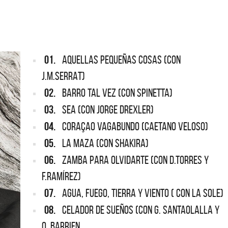
ARGENTINA
ección completa de los CMTV
cos. Todos los meses se suman
Def Leppard vuelve a Argentina
artistas.
01.
AQUELLAS PEQUEÑAS COSAS (CON
J.M.SERRAT)
02.
BARRO TAL VEZ (CON SPINETTA)
03.
SEA (CON JORGE DREXLER)
04.
CORAÇAO VAGABUNDO (CAETANO VELOSO)
05.
LA MAZA (CON SHAKIRA)
06.
ZAMBA PARA OLVIDARTE (CON D.TORRES Y
F.RAMÍREZ)
07.
AGUA, FUEGO, TIERRA Y VIENTO ( CON LA SOLE)
08.
CELADOR DE SUEÑOS (CON G. SANTAOLALLA Y
O. BARRIEN