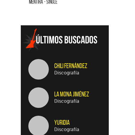
MENTIRA - SINGLE
CUANDO QUI
Chili Fernández
Discografía
La Mona Jiménez
Discografía
Yuridia
Discografía