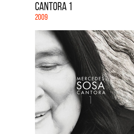
CANTORA 1
La col
2009
Acústi
nuevos 