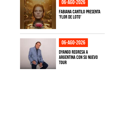
06-ago-2026
Fabiana Cantilo presenta
'Flor de Loto'
06-ago-2026
Dyango regresa a
Argentina con su nuevo
tour