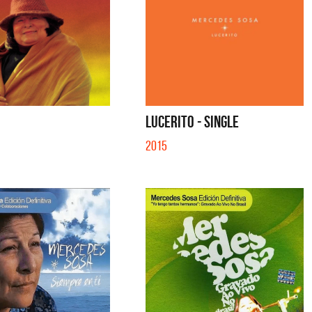
O
LUCERITO - SINGLE
2015
tes
Los Palmeras