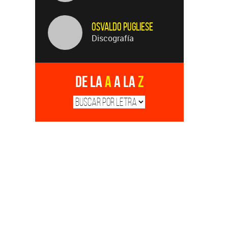
Osvaldo Pugliese
Discografía
De la
A
a la
Z