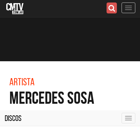
Toggl
navig
Artista
Mercedes Sosa
Discos
Toggl
navig