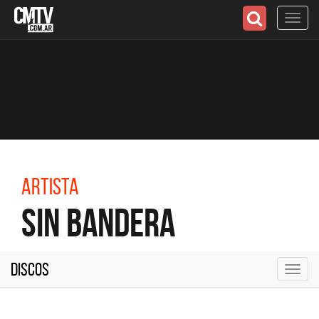
Toggl
navig
Artista
Sin Bandera
Discos
Toggl
navig