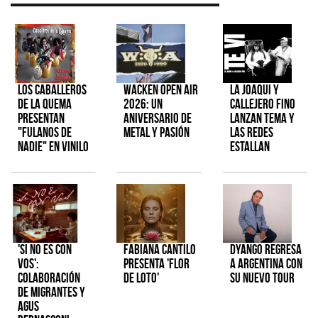
Los Caballeros
Wacken Open Air
La Joaqui y
de la Quema
2026: Un
Callejero Fino
presentan
aniversario de
lanzan tema y
"Fulanos de
metal y pasión
las redes
Nadie" en vinilo
estallan
'Si No Es Con
Fabiana Cantilo
Dyango regresa
Vos':
presenta 'Flor
a Argentina con
colaboración
de Loto'
su nuevo tour
de Migrantes y
Agus