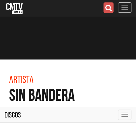
Toggl
navig
Artista
Sin Bandera
Discos
Toggl
navig