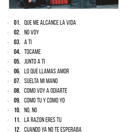
01.
QUE ME ALCANCE LA VIDA
02.
NO VOY
03.
A TI
04.
TOCAME
05.
JUNTO A TI
06.
LO QUE LLAMAS AMOR
07.
SUELTA MI MANO
08.
COMO VOY A ODIARTE
09.
COMO TU Y COMO YO
10.
NO, NO
11.
LA RAZON ERES TU
12.
CUANDO YA NO TE ESPERABA