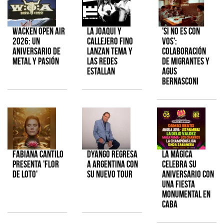
Wacken Open Air
La Joaqui y
'Si No Es Con
2026: Un
Callejero Fino
Vos':
aniversario de
lanzan tema y
colaboración
metal y pasión
las redes
de Migrantes y
estallan
Agus
Bernasconi
Fabiana Cantilo
Dyango regresa
La Mágica
presenta 'Flor
a Argentina con
celebra su
de Loto'
su nuevo tour
aniversario con
una fiesta
monumental en
CABA