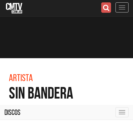
Toggl
navig
Artista
Sin Bandera
Discos
Toggl
navig